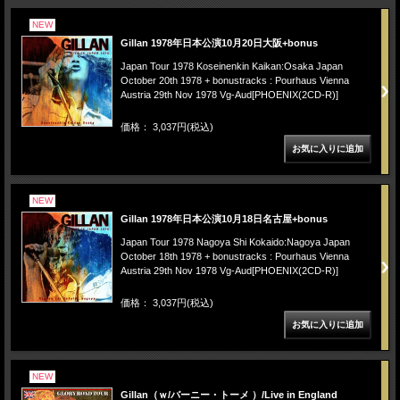
NEW
Gillan 1978年日本公演10月20日大阪+bonus
Japan Tour 1978 Koseinenkin Kaikan:Osaka Japan
October 20th 1978 + bonustracks : Pourhaus Vienna
Austria 29th Nov 1978 Vg-Aud[PHOENIX(2CD-R)]
価格： 3,037円(税込)
NEW
Gillan 1978年日本公演10月18日名古屋+bonus
Japan Tour 1978 Nagoya Shi Kokaido:Nagoya Japan
October 18th 1978 + bonustracks : Pourhaus Vienna
Austria 29th Nov 1978 Vg-Aud[PHOENIX(2CD-R)]
価格： 3,037円(税込)
NEW
Gillan（ｗ/バーニー・トーメ ）/Live in England