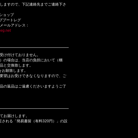
しますので、下記連絡先までご連絡下さ
bショップ
ライブブートレグ
メールアドレス：
eg.net
受け付けておりません。
）の場合は、当店の負担において（梱
品と交換致します。
をお願致します。
要望はお受けできなくなりますので、ご
品の返品はご遠慮くださいますようご了
てお届けします。
証される「簡易書留（有料320円）」の設