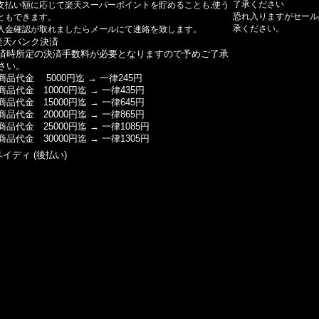
了承ください
支払い額に応じて楽天スーパーポイントを貯めることも,使う
恐れ入りますがセール
ともできます。
承ください。
入金確認が取れましたらメールにて連絡を致します。
楽天バンク決済
済時所定の決済手数料が必要となりますので予めご了承
さい。
商品代金 5000円迄 → 一律245円
商品代金 10000円迄 → 一律435円
商品代金 15000円迄 → 一律645円
商品代金 20000円迄 → 一律865円
商品代金 25000円迄 → 一律1085円
商品代金 30000円迄 → 一律1305円
ペイディ (後払い)