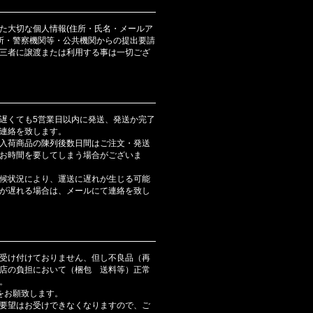
た大切な個人情報(住所・氏名・メールア
判所・警察機関等・公共機関からの提出要請
三者に譲渡または利用する事は一切ござ
遅くても5営業日以内に発送、発送か完了
連絡を致します。
入荷商品の陳列後数日間はご注文・発送
お時間を要してしまう場合がございま
候状況により、運送に遅れが生じる可能
が遅れる場合は、メールにて連絡を致し
受け付けておりません、但し不良品（再
店の負担において（梱包 送料等）正常
。
をお願致します。
要望はお受けできなくなりますので、ご