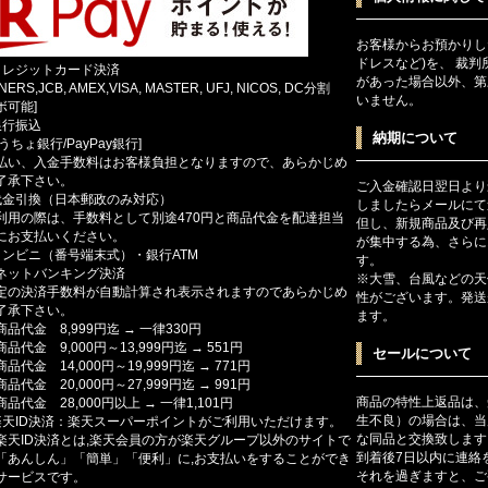
お客様からお預かりし
ドレスなど)を、 裁
クレジットカード決済
があった場合以外、第
INERS,JCB, AMEX,VISA, MASTER, UFJ, NICOS, DC分割
いません。
ボ可能]
銀行振込
納期について
ゆうちょ銀行/PayPay銀行]
払い、入金手数料はお客様負担となりますので、あらかじめ
了承下さい。
ご入金確認日翌日より
代金引換（日本郵政のみ対応）
しましたらメールにて
利用の際は、手数料として別途470円と商品代金を配達担当
但し、新規商品及び再
にお支払いください。
が集中する為、さらに
コンビニ（番号端末式）・銀行ATM
す。
ットバンキング決済
※大雪、台風などの天
定の決済手数料が自動計算され表示されますのであらかじめ
性がございます。発送
了承下さい。
ます。
商品代金 8,999円迄 → 一律330円
商品代金 9,000円～13,999円迄 → 551円
セールについて
商品代金 14,000円～19,999円迄 → 771円
商品代金 20,000円～27,999円迄 → 991円
商品の特性上返品は、
商品代金 28,000円以上 → 一律1,101円
生不良）の場合は、当
楽天ID決済：楽天スーパーポイントがご利用いただけます。
な同品と交換致します
楽天ID決済とは,楽天会員の方が楽天グループ以外のサイトで
到着後7日以内に連絡
「あんしん」「簡単」「便利」に,お支払いをすることができ
それを過ぎますと、ご
サービスです。