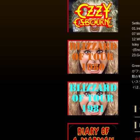
Setlis
01.In
07.We
12.Wh
Isle
-(Enc
23.Go
Gre
がフ
動が
いス
ィは
全