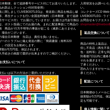
日本郵便、全て追跡番号サービス付にてお送りいたします。
入荷状況をお調べいた
ぬれ防止しクッション付封筒使用）
い。
送に関しましてLIVEBOOTLEGは、発送前に商品を検品し破
コレクターズCD We
等、再生チェックを行い全国送料無料（日本郵便、全て追跡
LIVEBOOTLEG - 
号サービス付） でお届けしていますが、お届けは代金引換以
お問合せ＆リクエスト
は、ポスト投函にてのお届の為、まれに配送事故にて商品の
shopmaster@livebootl
損 商品が 行方不明等の事故が起こる（滅多にありません
）場合がございます。
返品交換について
の場合日本郵便 当店は、責任を負いません。
が一のトラブルに備え発送の際に「簡易書留（有料320
商品の特性上返品は、
）」の設定をお勧めします。
但し不良品（再生不良
害額が5万円迄、保証されます。
包・送料等）正常な同
入手続きの画面で選択が出来ますのでご検討ください。
到着後7日以内に連絡
それを過ぎますと、ご
お支払いについて
了承ください。
恐れ入りますがセール
支払いは以下の方法がご選択いただけます。
承ください。
配送について
日本郵便ゆうメールに
損害額が5万円迄、保
定も可能です。
個人情報に関して