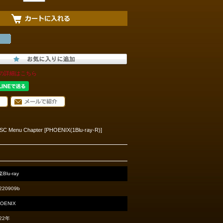
の詳細はこちら
TSC Menu Chapter [PHOENIX(1Blu-ray-R)]
Blu-ray
220909b
OENIX
22年