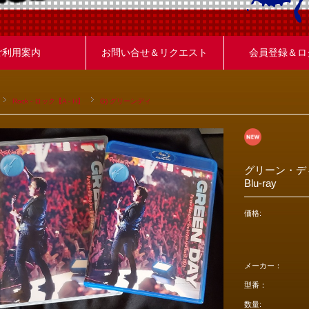
ご利用案内
お問い合せ＆リクエスト
会員登録＆ロ
Rock - ロック【A - H】
G) グリーンディ
グリーン・ディ
Blu-ray
価格:
メーカー：
型番：
数量: