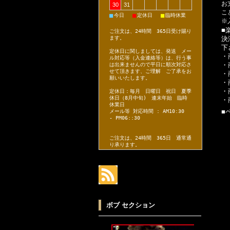
お
30
31
こ
■
■
■
今日
定休日
臨時休業
※
■
ご注文は、24時間 365日受け賜り
決
ます。
下
定休日に関しましては、発送 メー
・
ル対応等（入金連絡等）は、行う事
・
は出来ませんので平日に順次対応さ
せて頂きます、ご理解 ご了承をお
・
願いいたします。
・
・
定休日：毎月 日曜日 祝日 夏季
休日（8月中旬) 連末年始 臨時
・
休業日
■
メール等 対応時間 : AM10:30
- PM06::30
ご注文は、24時間 365日 通常通
り承ります。
ボブ セクション