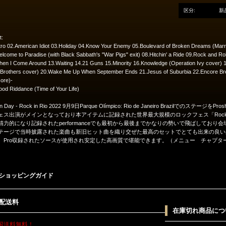
区分:
新
t:
tro 02.American Idiot 03.Holiday 04.Know Your Enemy 05.Boulevard of Broken Dreams (Mar
lcome to Paradise (with Black Sabbath's "War Pigs" exit) 08.Hitchin' a Ride 09.Rock and Roll
en I Come Around 13.Waiting 14.21 Guns 15.Minority 16.Knowledge (Operation Ivy cover) 
y Brothers cover) 20.Wake Me Up When September Ends 21.Jesus of Suburbia 22.Encore B
ore)-
od Riddance (Time of Your Life)
en Day - Rock in Rio 2022 9月9日Parque Olímpico: Rio de Janeiro Brazilで
ェス出演がメインとなっており本アイテムに記録された世界最大規模のロックフェス「Rock in
精力的になり記録されたperformanceでも最初から最後までかなりの勢いで飛ばしてお
テージで当時披露された楽曲も新旧ヒット曲を織り交ぜた最高のセットでとても出来の良い
、Pro収録されたソースが使用され安定した高画質で堪能できます。（メニュー チャプター
ショッピングガイド
配送料
在庫切れ商品につ
国送料無料！