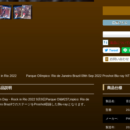
返品について
 in Rio 2022 Parque Olímpico: Rio de Janeiro Brazil 09th Sep 2022 Proshot Blu-ray N
商品説明
商品仕様
n Day - Rock in Rio 2022 9月9日Parque Ol&#237;mpico: Rio de
製品名:
音楽
eiro BrazilでのステージをProshot収録したBlu-rayとなります。
型番:
20
メーカー:
PH
製造年:
20