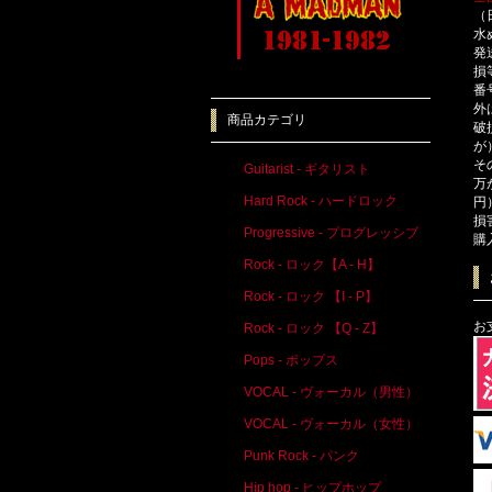
（
水
発
損
番
外
商品カテゴリ
破
が
そ
Guitarist - ギタリスト
万
Hard Rock - ハードロック
円
損
Progressive - プログレッシブ
購
Rock - ロック【A - H】
Rock - ロック 【I - P】
お
Rock - ロック 【Q - Z】
Pops - ポップス
VOCAL - ヴォーカル（男性）
VOCAL - ヴォーカル（女性）
Punk Rock - パンク
Hip hop - ヒップホップ