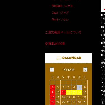
Reggae - レゲエ
Jazz - ジャズ
■
[D
Soul - ソウル
リ
■
[
ご注文確認メールについて
前
ご
■
交通事故110番
ご
者
■
ネ
所
ご
2026/08
・
・
日
月
火
水
木
金
土
・
・
1
・
2
3
4
5
6
7
8
■
9
10
11
12
13
14
15
・
16
17
18
19
20
21
22
も
23
24
25
26
27
28
29
る