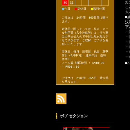
お
30
31
こ
■
■
■
今日
定休日
臨時休業
※
■
ご注文は、24時間 365日受け賜り
決
ます。
下
定休日に関しましては、発送 メー
・
ル対応等（入金連絡等）は、行う事
・
は出来ませんので平日に順次対応さ
せて頂きます、ご理解 ご了承をお
・
願いいたします。
・
・
定休日：毎月 日曜日 祝日 夏季
休日（8月中旬) 連末年始 臨時
・
休業日
■
メール等 対応時間 : AM10:30
- PM06::30
ご注文は、24時間 365日 通常通
り承ります。
ボブ セクション