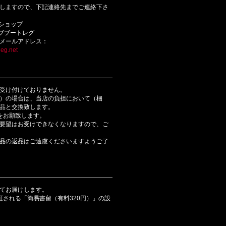
しますので、下記連絡先までご連絡下さ
bショップ
ライブブートレグ
メールアドレス：
eg.net
受け付けておりません。
）の場合は、当店の負担において（梱
品と交換致します。
をお願致します。
要望はお受けできなくなりますので、ご
品の返品はご遠慮くださいますようご了
てお届けします。
証される「簡易書留（有料320円）」の設