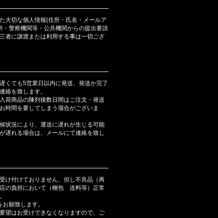
た大切な個人情報(住所・氏名・メールア
判所・警察機関等・公共機関からの提出要請
三者に譲渡または利用する事は一切ござ
遅くても5営業日以内に発送、発送か完了
連絡を致します。
入荷商品の陳列後数日間はご注文・発送
お時間を要してしまう場合がございま
候状況により、運送に遅れが生じる可能
が遅れる場合は、メールにて連絡を致し
受け付けておりません、但し不良品（再
店の負担において（梱包 送料等）正常
。
をお願致します。
要望はお受けできなくなりますので、ご