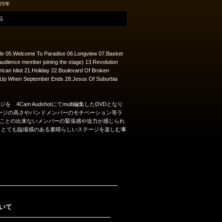
25年
品
g Me 05.Welcome To Paradise 06.Longview 07.Basket
dience member joining the stage) 13.Revolution
ican Idiot 21.Holiday 22.Boulevard Of Broken
 Up When September Ends 28.Jesus Of Suburbia
nでのステージを 4Cam Audshotにてmulti編集したDVDとなり
ージの高さやバンドメンバーのモチベーション等ラ
ことの出来ないメンバーの緊張感や迫力が感じられ
なっておりとても臨場感のある素晴らしいステージを楽しむ事
いて