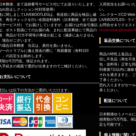
日本郵便、全て追跡番号サービス付にてお送りいたします。
入荷状況をお調べいた
ぬれ防止しクッション付封筒使用）
い。
送に関しましてLIVEBOOTLEGは、発送前に商品を検品し破
コレクターズCD We
等、再生チェックを行い全国送料無料（日本郵便、全て追跡
LIVEBOOTLEG - 
号サービス付） でお届けしていますが、お届けは代金引換以
お問合せ＆リクエスト
は、ポスト投函にてのお届の為、まれに配送事故にて商品の
shopmaster@livebootl
損 商品が 行方不明等の事故が起こる（滅多にありません
）場合がございます。
返品交換について
の場合日本郵便 当店は、責任を負いません。
が一のトラブルに備え発送の際に「簡易書留（有料320
商品の特性上返品は、
）」の設定をお勧めします。
但し不良品（再生不良
害額が5万円迄、保証されます。
包・送料等）正常な同
入手続きの画面で選択が出来ますのでご検討ください。
到着後7日以内に連絡
それを過ぎますと、ご
お支払いについて
了承ください。
恐れ入りますがセール
支払いは以下の方法がご選択いただけます。
承ください。
配送について
日本郵便ゆうメールに
損害額が5万円迄、保
定も可能です。
個人情報に関して