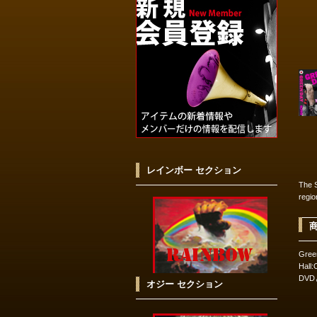
レインボー セクション
The 
regi
Gree
Hal
DV
オジー セクション