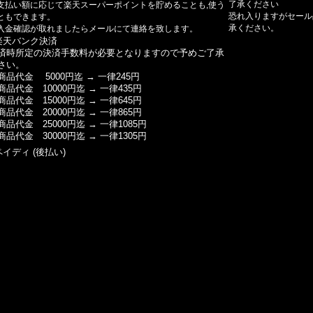
了承ください
支払い額に応じて楽天スーパーポイントを貯めることも,使う
恐れ入りますがセール
ともできます。
承ください。
入金確認が取れましたらメールにて連絡を致します。
楽天バンク決済
済時所定の決済手数料が必要となりますので予めご了承
さい。
商品代金 5000円迄 → 一律245円
商品代金 10000円迄 → 一律435円
商品代金 15000円迄 → 一律645円
商品代金 20000円迄 → 一律865円
商品代金 25000円迄 → 一律1085円
商品代金 30000円迄 → 一律1305円
ペイディ (後払い)