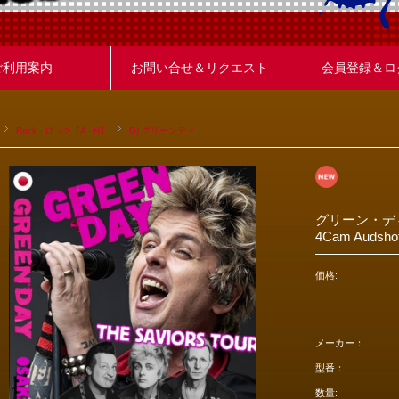
ご利用案内
お問い合せ＆リクエスト
会員登録＆ロ
Rock - ロック【A - H】
G) グリーンディ
グリーン・ディ
4Cam Audshot 
価格:
メーカー：
型番：
数量: