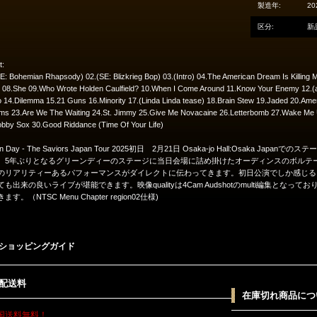
製造年:
20
区分:
新
t:
E: Bohemian Rhapsody) 02.(SE: Blizkrieg Bop) 03.(Intro) 04.The American Dream Is Killin
 08.She 09.Who Wrote Holden Caulfield? 10.When I Come Around 11.Know Your Enemy 12.(au
 14.Dilemma 15.21 Guns 16.Minority 17.(Linda Linda tease) 18.Brain Stew 19.Jaded 20.Amer
ms 23.Are We The Waiting 24.St. Jimmy 25.Give Me Novacaine 26.Letterbomb 27.Wake Me
obby Sox 30.Good Riddance (Time Of Your Life)
en Day - The Saviors Japan Tour 2025初日 2月21日 Osaka-jo Hall:Osaka Japa
。5年ぶりとなるグリーンディーのステージに当日会場に詰め掛けたオーディンスのボルテ
のリアリティーあるパフォーマンスがダイレクトに伝わってきます。初日公演でしか感じる
ても出来の良いライブが堪能できます。映像qualityは4Cam Audshotのmulti編集と
ます。（NTSC Menu Chapter region02仕様)
ショッピングガイド
配送料
在庫切れ商品につ
国送料無料！