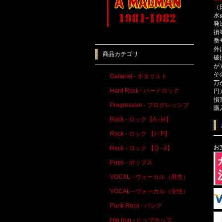
（
水
発
損
番
外
商品カテゴリ
破
が
そ
Guitarist - ギタリスト
万
Hard Rock - ハードロック
円
損
Progressive - プログレッシブ
購
Rock - ロック【A - H】
Rock - ロック 【I - P】
お
Rock - ロック 【Q - Z】
Pops - ポップス
VOCAL - ヴォーカル（男性）
VOCAL - ヴォーカル（女性）
Punk Rock - パンク
Hip hop - ヒップホップ