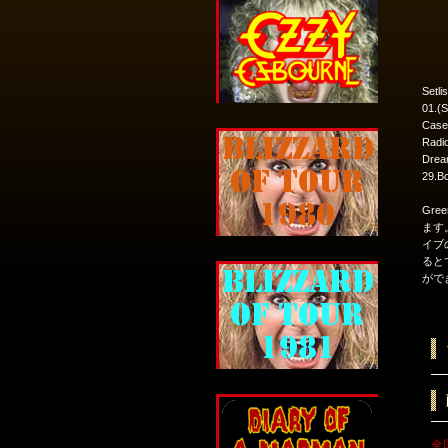
Setlis
01.(S
Case
Radio
Drea
29.B
Gre
ます
イブ
ると
ができ
全