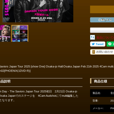
返品について
Saviors Japan Tour 2025 [show One] Osaka-jo Hall:Osaka Japan Feb 21th 2025 4Cam mult
on02[PHOENIX(1DVD-R)]
商品説明
商品仕様
n Day - The Saviors Japan Tour 2025初日 2月21日 Osaka-jo
製品名:
音
l:Osaka Japanでのステージを 4Cam Audshotにてmulti編集した
Dとなります。
型番:
20
メーカー:
PH