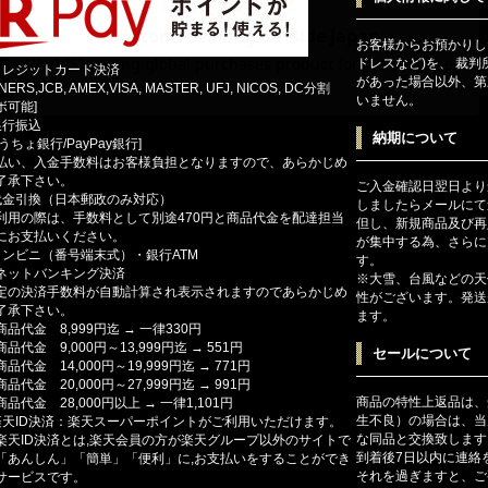
お客様からお預かりし
ドレスなど)を、 裁
クレジットカード決済
があった場合以外、第
INERS,JCB, AMEX,VISA, MASTER, UFJ, NICOS, DC分割
いません。
ボ可能]
銀行振込
納期について
ゆうちょ銀行/PayPay銀行]
払い、入金手数料はお客様負担となりますので、あらかじめ
了承下さい。
ご入金確認日翌日より
代金引換（日本郵政のみ対応）
しましたらメールにて
利用の際は、手数料として別途470円と商品代金を配達担当
但し、新規商品及び再
にお支払いください。
が集中する為、さらに
コンビニ（番号端末式）・銀行ATM
す。
ットバンキング決済
※大雪、台風などの天
定の決済手数料が自動計算され表示されますのであらかじめ
性がございます。発送
了承下さい。
ます。
商品代金 8,999円迄 → 一律330円
商品代金 9,000円～13,999円迄 → 551円
セールについて
商品代金 14,000円～19,999円迄 → 771円
商品代金 20,000円～27,999円迄 → 991円
商品の特性上返品は、
商品代金 28,000円以上 → 一律1,101円
生不良）の場合は、当
楽天ID決済：楽天スーパーポイントがご利用いただけます。
な同品と交換致します
楽天ID決済とは,楽天会員の方が楽天グループ以外のサイトで
到着後7日以内に連絡
「あんしん」「簡単」「便利」に,お支払いをすることができ
それを過ぎますと、ご
サービスです。