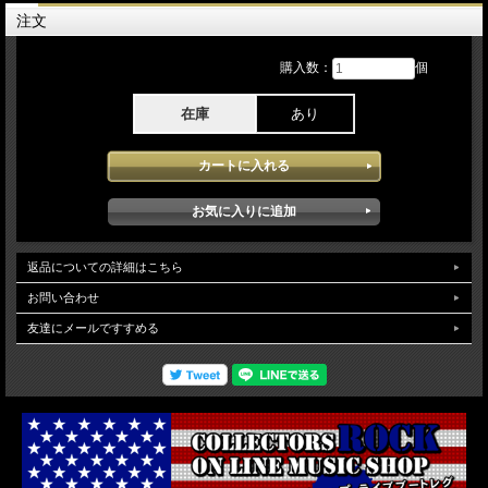
なりライブのプロモーションを多数行い且つ会場に詰め掛けた多くのオーディエン
注文
スの熱気の中行われたステージはKISS 50年の歴史凝縮した中身の濃い最高のコン
サートでステージ上のメンバーのモチベーションの高さ迫力どれをとっても世界最
高のライブバンドがリアルに堪能でき殆どと言って良いほどすべてを出し尽くした
購入数：
個
まさにラストにふさわしいKISSが堪能できます。映像クオリティは、Proソースが
使用され当日のリアリティやまさに会場の空気感がダイレクトに堪能できます。
在庫
あり
（NTSC Menu Chapter Region02)
返品についての詳細はこちら
お問い合わせ
友達にメールですすめる