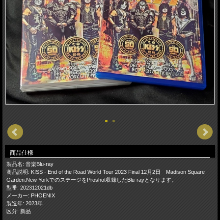
商品仕様
製品名: 音楽Blu-ray
商品説明: KISS - End of the Road World Tour 2023 Final 12月2日 Madison Square
Garden:New YorkでのステージをProshot収録したBlu-rayとなります。
型番: 202312021db
メーカー: PHOENIX
製造年: 2023年
区分: 新品