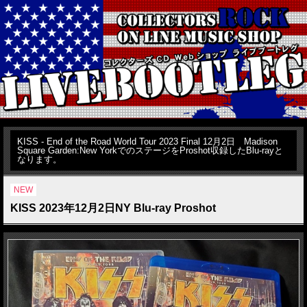
KISS - End of the Road World Tour 2023 Final 12月2日 Madison
Square Garden:New YorkでのステージをProshot収録したBlu-rayと
なります。
NEW
KISS 2023年12月2日NY Blu-ray Proshot