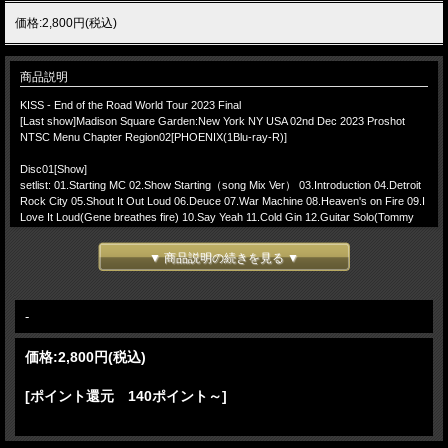
価格:2,800円(税込)
商品説明
KISS - End of the Road World Tour 2023 Final
[Last show]Madison Square Garden:New York NY USA 02nd Dec 2023 Proshot
NTSC Menu Chapter Region02[PHOENIX(1Blu-ray-R)]
Disc01[Show]
setlist: 01.Starting MC 02.Show Starting（song Mix Ver） 03.Introduction 04.Detroit
Rock City 05.Shout It Out Loud 06.Deuce 07.War Machine 08.Heaven's on Fire 09.I
Love It Loud(Gene breathes fire) 10.Say Yeah 11.Cold Gin 12.Guitar Solo(Tommy
Thayer) 13.Lick It Up(with The Who's "Won't Get Fooled Again" bridge) 14.Calling
Dr. Love 15.Makin' Love(followed by Paul & Tommy dueling guitars) 16.Psycho
▼ 商品説明の続きを見る ▼
Circus(Partial) 17.Drum Solo 18.100,000 Years(Partial) 19.Bass Solo(Gene spits
blood) 20.God of Thunder 21.Love Gun(Paul zip lines to B-Stage) 22.I Was Made for
Lovin' You(Paul on B-Stage) 23.Black Diamond(Paul zip lines back to main stage)
24.Encore Break
-
Encore:
25.Beth(Eric Singer solo on piano and… more ) 26.Do You Love Me 27.Rock and
価格:
2,800円
(税込)
Roll All Nite 28.God Gave Rock and Roll to You II(KISS holograms on screen)
KISS - End of the Road World Tour 2023 Final 12月2日 Madison Square
[ポイント還元 140ポイント～]
Garden:New YorkでのステージをProshot収録したBlu-rayとなります。2022年11月
に正真正銘の日本公演を行い丁度約1年後KISSにとっては思い出深いNY MSGで
の2公演のファイナル公演を行い結成50年の活動に終止符を打ったperformanceと