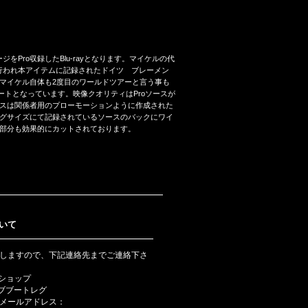
rmanyでのステージをPro収録したBlu-rayとなります。マイケルの代
が行われ本アイテムに記録されたドイツ ブレーメン
マイケル自体も2度目のワールドツアーと言う事も
サートとなっています。映像クオリティはProソースが
スは関係者用のプローモーションように作成された
グサイズにて記録されているソースのバックにワイ
部分も効果的にカットされております。
いて
しますので、下記連絡先までご連絡下さ
bショップ
ライブブートレグ
メールアドレス：