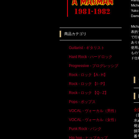
Miche
Yuko
Damo
Mic
表的
商品カテゴリ
で行
あり
使用
Guitarist - ギタリスト
もの
Hard Rock - ハードロック
ド仕
Progressive - プログレッシブ
Rock - ロック【A - H】
Rock - ロック 【I - P】
Rock - ロック 【Q - Z】
Pops - ポップス
全
VOCAL - ヴォーカル（男性）
（
VOCAL - ヴォーカル（女性）
水
発
Punk Rock - パンク
損
番
Hip hop - ヒップホップ