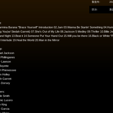
製造年:
20
区分:
新
t:
rmina Burana "Brace Yourself" Introduction 02.Jam 03.Wanna Be Startin' Something 04.Huma
g You(w/ Siedah Garrett) 07.She's Out of My Life 08.Jackson 5 Medley 09.Thriller 10.Billie J
nd Night 13.Beat it 14.Someone Put Your Hand Out 15.Will you be there 16.Black or White "P
 Interlude 19.Heal the World 20.Man in the Mirror
p:
ael Jackson
Phillinganes
y Lawson
Boyette
yl Phinnessee
n Holley
h Garrett
n Dorsey
ers:
le Smith
nic Lucero
e King
e Garcia
 Allaire