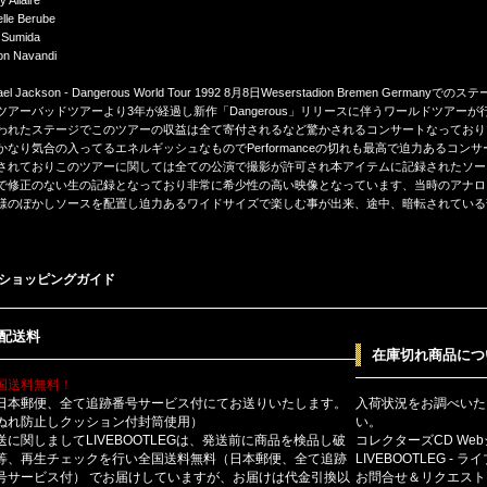
lle Berube
 Sumida
n Navandi
hael Jackson - Dangerous World Tour 1992 8月8日Weserstadion Bremen Ge
ツアーバッドツアーより3年が経過し新作「Dangerous」リリースに伴うワールドツアー
われたステージでこのツアーの収益は全て寄付されるなど驚かされるコンサートなっており
かなり気合の入ってるエネルギッシュなものでPerformanceの切れも最高で迫力あるコン
されておりこのツアーに関しては全ての公演で撮影が許可され本アイテムに記録されたソー
で修正のない生の記録となっており非常に希少性の高い映像となっています、当時のアナロ
様のぼかしソースを配置し迫力あるワイドサイズで楽しむ事が出来、途中、暗転されている
ショッピングガイド
配送料
在庫切れ商品につ
国送料無料！
日本郵便、全て追跡番号サービス付にてお送りいたします。
入荷状況をお調べいた
ぬれ防止しクッション付封筒使用）
い。
送に関しましてLIVEBOOTLEGは、発送前に商品を検品し破
コレクターズCD We
等、再生チェックを行い全国送料無料（日本郵便、全て追跡
LIVEBOOTLEG - 
号サービス付） でお届けしていますが、お届けは代金引換以
お問合せ＆リクエスト