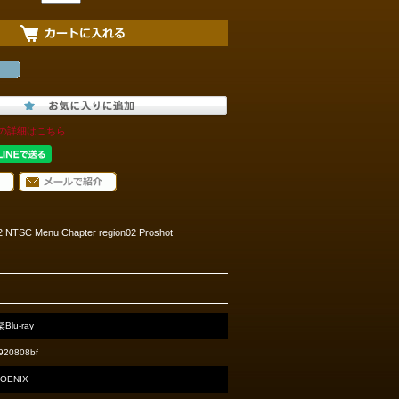
の詳細はこちら
 NTSC Menu Chapter region02 Proshot
Blu-ray
920808bf
OENIX