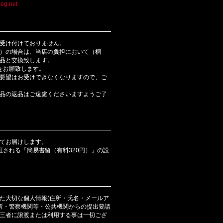
eg.net
受け付けておりません。
）の場合は、当店の負担において（梱
品と交換致します。
をお願致します。
要望はお受けできなくなりますので、ご
品の返品はご遠慮くださいますようご了
てお届けします。
証される「簡易書留（有料320円）」の設
た大切な個人情報(住所・氏名・メールア
判所・警察機関等・公共機関からの提出要請
三者に譲渡または利用する事は一切ござ