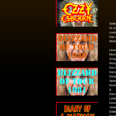
Setlis
01.Ca
Lovin
Day a
World
Lineu
Mich
Greg 
Rick
Don 
Darr
Doria
Sieda
Kevi
&
Danc
LaVel
Domi
Jami
Eddi
Randy