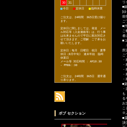
リ
30
31
■
■
■
■
今日
定休日
臨時休業
[
前
ご注文は、24時間 365日受け賜り
ご
ます。
■
定休日に関しましては、発送 メー
ご
ル対応等（入金連絡等）は、行う事
者
は出来ませんので平日に順次対応さ
せて頂きます、ご理解 ご了承をお
■
願いいたします。
ネ
所
定休日：毎月 日曜日 祝日 夏季
休日（8月中旬) 連末年始 臨時
ご
休業日
・
メール等 対応時間 : AM10:30
・
- PM06::30
・
・
ご注文は、24時間 365日 通常通
・
り承ります。
■
・
も
る
お
こ
※
ボブ セクション
■
決