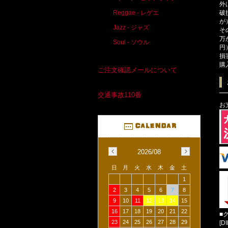
外
破
Reggae - レゲエ
が
Jazz - ジャズ
そ
万
Soul - ソウル
円
損
購
ご注文確認メールについて
交通事故110番
お
2026/08
日
月
火
水
木
金
土
1
2
3
4
5
6
7
8
9
10
11
12
13
14
15
16
17
18
19
20
21
22
■
23
24
25
26
27
28
29
[D