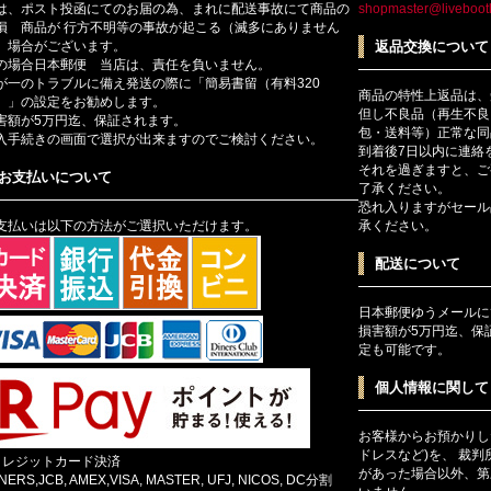
は、ポスト投函にてのお届の為、まれに配送事故にて商品の
shopmaster@livebootl
損 商品が 行方不明等の事故が起こる（滅多にありません
）場合がございます。
返品交換について
の場合日本郵便 当店は、責任を負いません。
が一のトラブルに備え発送の際に「簡易書留（有料320
商品の特性上返品は、
）」の設定をお勧めします。
但し不良品（再生不良
害額が5万円迄、保証されます。
包・送料等）正常な同
入手続きの画面で選択が出来ますのでご検討ください。
到着後7日以内に連絡
それを過ぎますと、ご
お支払いについて
了承ください。
恐れ入りますがセール
支払いは以下の方法がご選択いただけます。
承ください。
配送について
日本郵便ゆうメールに
損害額が5万円迄、保
定も可能です。
個人情報に関して
お客様からお預かりし
ドレスなど)を、 裁
クレジットカード決済
があった場合以外、第
INERS,JCB, AMEX,VISA, MASTER, UFJ, NICOS, DC分割