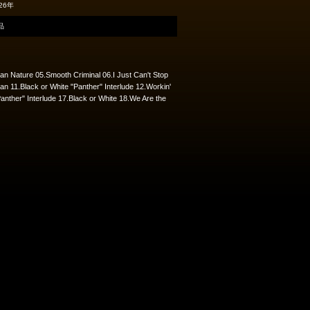
26年
品
n Nature 05.Smooth Criminal 06.I Just Can't Stop
ean 11.Black or White "Panther" Interlude 12.Workin'
anther" Interlude 17.Black or White 18.We Are the