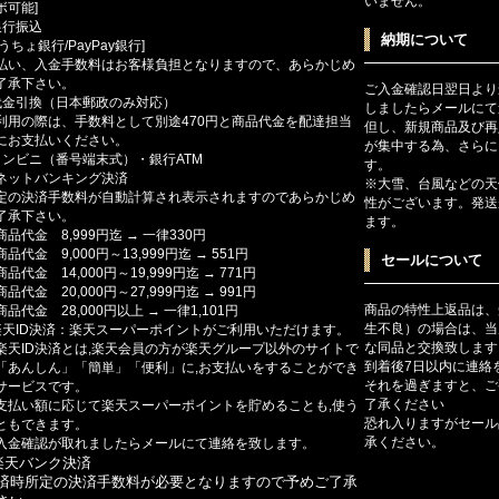
いません。
ボ可能]
銀行振込
納期について
ゆうちょ銀行/PayPay銀行]
払い、入金手数料はお客様負担となりますので、あらかじめ
了承下さい。
ご入金確認日翌日より
代金引換（日本郵政のみ対応）
しましたらメールにて
利用の際は、手数料として別途470円と商品代金を配達担当
但し、新規商品及び再
にお支払いください。
が集中する為、さらに
コンビニ（番号端末式）・銀行ATM
す。
ットバンキング決済
※大雪、台風などの天
定の決済手数料が自動計算され表示されますのであらかじめ
性がございます。発送
了承下さい。
ます。
商品代金 8,999円迄 → 一律330円
商品代金 9,000円～13,999円迄 → 551円
セールについて
商品代金 14,000円～19,999円迄 → 771円
商品代金 20,000円～27,999円迄 → 991円
商品の特性上返品は、
商品代金 28,000円以上 → 一律1,101円
生不良）の場合は、当
楽天ID決済：楽天スーパーポイントがご利用いただけます。
な同品と交換致します
楽天ID決済とは,楽天会員の方が楽天グループ以外のサイトで
到着後7日以内に連絡
「あんしん」「簡単」「便利」に,お支払いをすることができ
それを過ぎますと、ご
サービスです。
了承ください
支払い額に応じて楽天スーパーポイントを貯めることも,使う
恐れ入りますがセール
ともできます。
承ください。
入金確認が取れましたらメールにて連絡を致します。
楽天バンク決済
済時所定の決済手数料が必要となりますので予めご了承