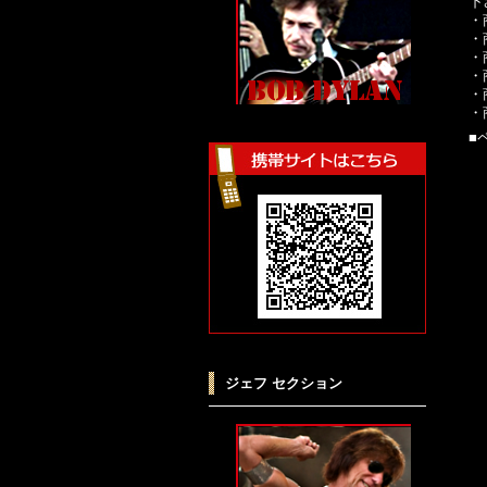
下
・
・
・
・
・
・
■
ジェフ セクション