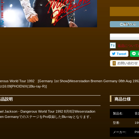
返品について
erous World Tour 1992 [Germany 1st Show]Weserstadion Bremen Germany 08th Aug 1992
ct16:09[PHOENIX(1Blu-ray-R)]
商品説明
商品仕様
ael Jackson - Dangerous World Tour 1992 8月8日Weserstadion
製品名:
音楽
men GermanyでのステージをPro収録したBlu-rayとなります。
型番:
19
メーカー:
PH