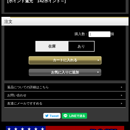
[ポイント還元 142ポイント～]
21.Black or White "Panther" Interlude 22.Black Or White 22.Earth Song 23.We Are
the World Interlude 23.Heal The World 24.HIStory Intro Interlude 25.HIStory
Back Lineup:
Isaiah Sanders - Keyboards
注文
Brad Buxer - Keyboards
Jonathan Moffett - Drums
購入数：
個
Jennifer Batten - Guitars
Greg Howe - Guitars
Freddie Washington - Bass
在庫
あり
&
[Backing Vo]
Kevin Dorsey
Darryl Phinnessee
Dorian Holley
Marva Hicks
HIStory Tour 1996 12月31日Jerudong Park Amphitheatre:Bandar Seri Begawan
BruneiでのステージをPro収録したBlu-rayとなります。7月にブルネイ王国に招待さ
返品についての詳細はこちら
れRoyal Brunei concertが開かれ同時にHIStory Tourが開始し本アイテムに記録され
たperformanceは1996年にツアー最終日となり同じブルネイでのライブとなり会場
お問い合わせ
に詰め掛けたオーディンスの熱気且つステージにおけるマイケルのモチベーション
友達にメールですすめる
の高さがダイレクトに感じられるライブとなっています。素晴らしい出来のコンサ
ートです。映像クオリティはPro収録されたソースが使用されアナログサイズのソ
ースのバックにワイドかされたボカシソースを配置しワイド仕様に仕上げられ両サ
イドの黒帯の違和感もなく安定した高画質で堪能できます。（NTSC Menu
Chapter region02仕様)