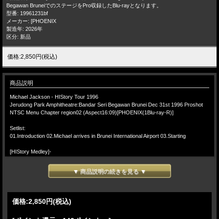
Begawan BruneiでのステージをPro収録したBlu-rayとなります。
型番: 19961231bf
メーカー: [PHOENIX
製造年: 2026年
区分: 新品
価格:2,850円(税込)
商品説明
Michael Jackson - HIStory Tour 1996
Jerudong Park Amphitheatre:Bandar Seri Begawan Brunei Dec 31st 1996 Proshot
NTSC Menu Chapter region02 (Aspect16:09)[PHOENIX(1Blu-ray-R)]
Setlist:
01.Introduction 02.Michael arrives in Brunei International Airport 03.Starting
[HIStory Medley]-
04.Scream 05.They Don't Care About Us 06.She Drives Me Wild/ In The Closet
▼ 商品説明の続きを見る ▼
07.Wanna Be Startin' Somethin' 08.Stranger In Moscow 09.Smooth Criminal 10.You
Are Not Alone 11.The Way You Make Me Feel
-[Jackson 5 Medley]-
価格:
2,850円
(税込)
12.I Want You Back 13.The Love You Save 14.I'll Be There 15.Remember The Time
Interlude 16.Billie Jean Intro 17.Billie Jean 18.Thriller 19.Beat It 20.Dangerous