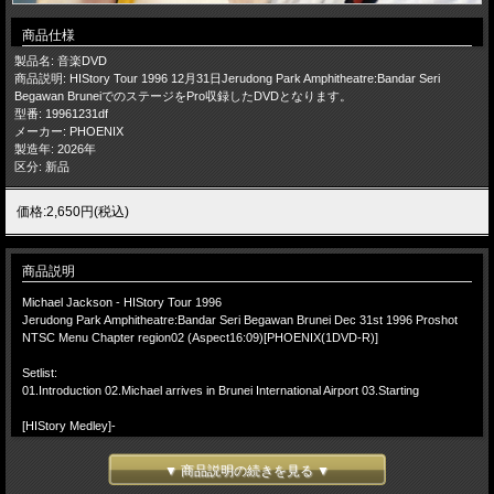
商品仕様
製品名: 音楽DVD
商品説明: HIStory Tour 1996 12月31日Jerudong Park Amphitheatre:Bandar Seri
Begawan BruneiでのステージをPro収録したDVDとなります。
型番: 19961231df
メーカー: PHOENIX
製造年: 2026年
区分: 新品
価格:2,650円(税込)
商品説明
Michael Jackson - HIStory Tour 1996
Jerudong Park Amphitheatre:Bandar Seri Begawan Brunei Dec 31st 1996 Proshot
NTSC Menu Chapter region02 (Aspect16:09)[PHOENIX(1DVD-R)]
Setlist:
01.Introduction 02.Michael arrives in Brunei International Airport 03.Starting
[HIStory Medley]-
04.Scream 05.They Don't Care About Us 06.She Drives Me Wild/ In The Closet
▼ 商品説明の続きを見る ▼
07.Wanna Be Startin' Somethin' 08.Stranger In Moscow 09.Smooth Criminal 10.You