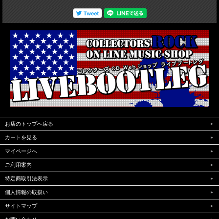
トです。映像クオリティはPro収録されたソースが使用されアナログサイズのソー
スのバックにワイドかされたボカシソースを配置しワイド仕様に仕上げられ両サイ
ドの黒帯の違和感もなく安定した高画質で堪能できます。（NTSC Menu Chapter
region02仕様)
お店のトップへ戻る
カートを見る
マイページへ
ご利用案内
特定商取引法表示
個人情報の取扱い
サイトマップ