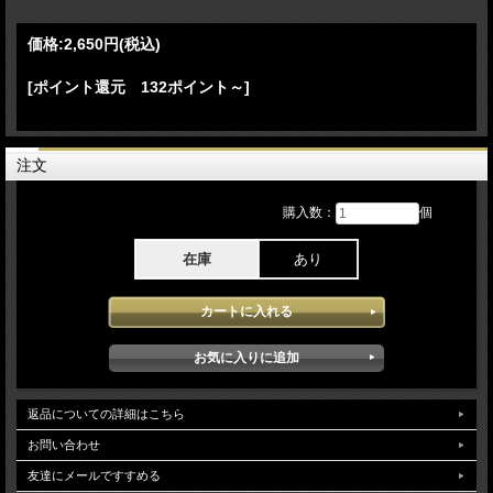
Are Not Alone 11.The Way You Make Me Feel
-[Jackson 5 Medley]-
価格:
2,650円
(税込)
12.I Want You Back 13.The Love You Save 14.I'll Be There 15.Remember The Time
Interlude 16.Billie Jean Intro 17.Billie Jean 18.Thriller 19.Beat It 20.Dangerous
[ポイント還元 132ポイント～]
21.Black or White "Panther" Interlude 22.Black Or White 22.Earth Song 23.We Are
the World Interlude 23.Heal The World 24.HIStory Intro Interlude 25.HIStory
Back Lineup:
Isaiah Sanders - Keyboards
注文
Brad Buxer - Keyboards
Jonathan Moffett - Drums
購入数：
個
Jennifer Batten - Guitars
Greg Howe - Guitars
Freddie Washington - Bass
在庫
あり
&
[Backing Vo]
Kevin Dorsey
Darryl Phinnessee
Dorian Holley
Marva Hicks
HIStory Tour 1996 12月31日Jerudong Park Amphitheatre:Bandar Seri Begawan
BruneiでのステージをPro収録したDVDとなります。7月にブルネイ王国に招待され
返品についての詳細はこちら
Royal Brunei concertが開かれ同時にHIStory Tourが開始し本アイテムに記録された
performanceは1996年にツアー最終日となり同じブルネイでのライブとなり会場に
お問い合わせ
詰め掛けたオーディンスの熱気且つステージにおけるマイケルのモチベーションの
友達にメールですすめる
高さがダイレクトに感じられるライブとなっています。素晴らしい出来のコンサー