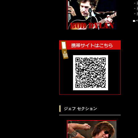
・
・
・
■
ジェフ セクション