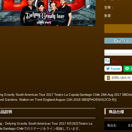
型番：
数量:
返品について
ng Gravity South American Tour 2017 Teatro La Cupula:Santiago Chile 26th Aug 2017 SBD(b
 and Gardens: Walton-on-Trent England August 12th 2018 SBD[PHOENIX(2CD-R)]
商品説明
商品仕様
Big - Defying Gravity South American Tour 2017 8月26日Teatro La
製品名:
音
ula:Santiago Chileでのステージをライン収録しています。