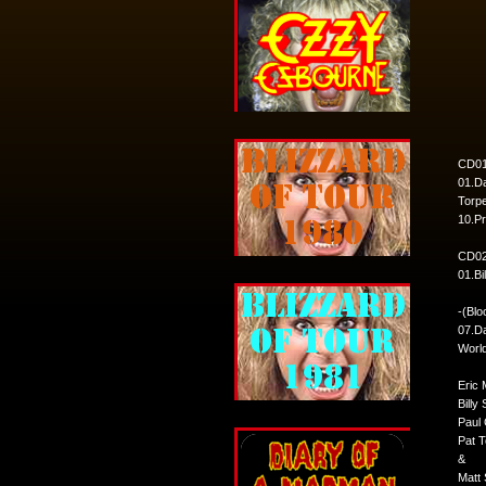
CD01
01.Da
Torpe
10.Pr
CD02
01.Bi
-(Blo
07.Da
World
Eric 
Billy
Paul 
Pat 
&
Matt 