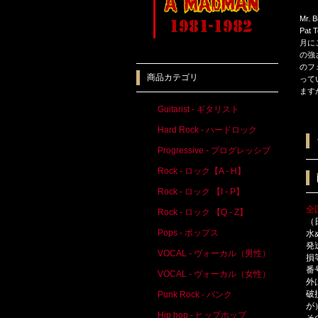
Mr.
Pa
月に
の強
のフ
商品カテゴリ
って
ます
Guitarist - ギタリスト
Hard Rock - ハードロック
Progressive - プログレッシブ
Rock - ロック【A - H】
Rock - ロック 【I - P】
全
Rock - ロック 【Q - Z】
（
Pops - ポップス
水
発
VOCAL - ヴォーカル（男性）
損
番
VOCAL - ヴォーカル（女性）
外
破
Punk Rock - パンク
が
Hip hop - ヒップホップ
そ