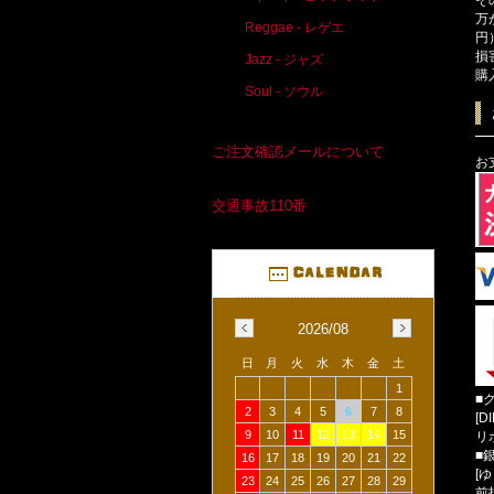
万
Reggae - レゲエ
円
損
Jazz - ジャズ
購
Soul - ソウル
ご注文確認メールについて
お
交通事故110番
2026/08
日
月
火
水
木
金
土
1
■
2
3
4
5
6
7
8
[D
9
10
11
12
13
14
15
リ
■
16
17
18
19
20
21
22
[
23
24
25
26
27
28
29
前