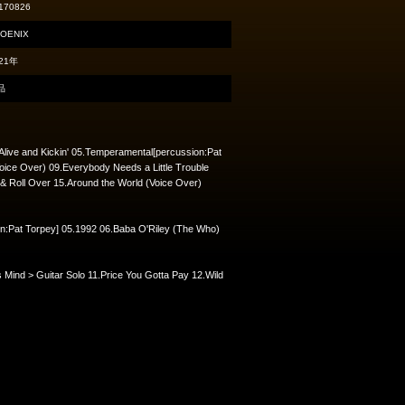
170826
OENIX
21年
品
.Alive and Kickin' 05.Temperamental[percussion:Pat
oice Over) 09.Everybody Needs a Little Trouble
 & Roll Over 15.Around the World (Voice Over)
ion:Pat Torpey] 05.1992 06.Baba O'Riley (The Who)
es Mind > Guitar Solo 11.Price You Gotta Pay 12.Wild