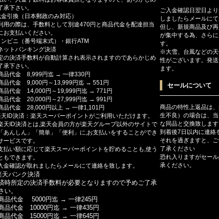
了承下さい。
ご入金確認日翌日より
代金引換（日本郵政のみ対応）
しましたらメールにて
利用の際は、手数料として別途470円と商品代金を配達担当
但し、新規商品及び再
にお支払いください。
が集中する為、さらに
コンビニ（番号端末式）・銀行ATM
す。
ットバンキング決済
※大雪、台風などの天
定の決済手数料が自動計算され表示されますのであらかじめ
性がございます。発送
了承下さい。
ます。
商品代金 8,999円迄 → 一律330円
商品代金 9,000円～13,999円迄 → 551円
セールについて
商品代金 14,000円～19,999円迄 → 771円
商品代金 20,000円～27,999円迄 → 991円
商品の特性上返品は、
商品代金 28,000円以上 → 一律1,101円
生不良）の場合は、当
楽天ID決済：楽天スーパーポイントがご利用いただけます。
な同品と交換致します
楽天ID決済とは,楽天会員の方が楽天グループ以外のサイトで
到着後7日以内に連絡
「あんしん」「簡単」「便利」に,お支払いをすることができ
それを過ぎますと、ご
サービスです。
了承ください
支払い額に応じて楽天スーパーポイントを貯めることも,使う
恐れ入りますがセール
ともできます。
承ください。
入金確認が取れましたらメールにて連絡を致します。
楽天バンク決済
済時所定の決済手数料が必要となりますので予めご了承
さい。
商品代金 5000円迄 → 一律245円
商品代金 10000円迄 → 一律435円
商品代金 15000円迄 → 一律645円