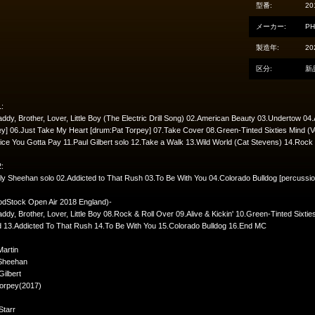
型番:
20
メーカー:
PH
製造年:
20
区分:
新
:
ddy, Brother, Lover, Little Boy (The Electric Drill Song) 02.American Beauty 03.Undertow 04
y] 06.Just Take My Heart [drum:Pat Torpey] 07.Take Cover 08.Green-Tinted Sixties Mind (V
ice You Gotta Pay 11.Paul Gilbert solo 12.Take a Walk 13.Wild World (Cat Stevens) 14.Rock
:
lly Sheehan solo 02.Addicted to That Rush 03.To Be With You 04.Colorado Bulldog [percuss
odStock Open Air 2018 England)-
ddy, Brother, Lover, Little Boy 08.Rock & Roll Over 09.Alive & Kickin' 10.Green-Tinted Sixti
 13.Addicted To That Rush 14.To Be With You 15.Colorado Bulldog 16.End MC
Martin
 Sheehan
Gilbert
Torpey(2017)
Starr