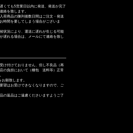
遅くても5営業日以内に発送、発送か完了
連絡を致します。
入荷商品の陳列後数日間はご注文・発送
お時間を要してしまう場合がございま
候状況により、運送に遅れが生じる可能
が遅れる場合は、メールにて連絡を致し
受け付けておりません、但し不良品（再
店の負担において（梱包 送料等）正常
。
をお願致します。
要望はお受けできなくなりますので、ご
品の返品はご遠慮くださいますようご了