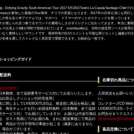
 Big - Defying Gravity South American Tour 2017 8月26日Teatro La Cupula
t Torpeyが参加した最後のTour南米 チリでの音源となります。2017年の日本公演にも同
この世を去り本アイテムでは、サポート ドラマーのマットがスティックを握っています。
さが感じられ且つ奏でるサウンドの素晴らしさがダイレクトに伝わってきます。本当に素晴らしいバンド
ェス出演より9曲がSBDで収録されています。soundqualityは、当時の放送用ソースが
いなく素晴らしいサウンドです、南米特有のDJのコメントも可能な限りカットし編集が行
が全体を通してストレスなく高音質で堪能できます。お勧めな一枚です。
ショッピングガイド
配送料
在庫切れ商品につ
国送料無料！
日本郵便、全て追跡番号サービス付にてお送りいたします。
入荷状況をお調べいた
ぬれ防止しクッション付封筒使用）
い。
送に関しましてLIVEBOOTLEGは、発送前に商品を検品し破
コレクターズCD We
等、再生チェックを行い全国送料無料（日本郵便、全て追跡
LIVEBOOTLEG - 
号サービス付） でお届けしていますが、お届けは代金引換以
お問合せ＆リクエスト
は、ポスト投函にてのお届の為、まれに配送事故にて商品の
shopmaster@livebootl
損 商品が 行方不明等の事故が起こる（滅多にありません
）場合がございます。
返品交換について
の場合日本郵便 当店は、責任を負いません。