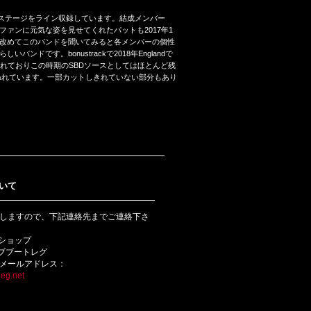
:Santiago Chileでのステージをライン収録しています。結成メンバー
行しファンに元気な姿を見せてくれたパットも2017年1
改めてこのバンドを聞いてみると各メンバーの個性
です。bonustrackで2018年Englandで
使用されておりこの時期のSBDソースとしてはほとんど残
われています。一部カットしきれていない部分もあり
いて
しますので、下記連絡先までご連絡下さ
bショップ
ライブブートレグ
メールアドレス：
eg.net