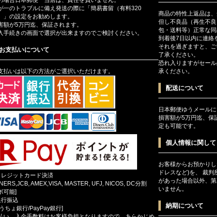
が一のトラブルに備え発送の際に「簡易書留（有料320
商品の特性上返品は、
）」の設定をお勧めします。
但し不良品（再生不良
害額が5万円迄、保証されます。
包・送料等）正常な同
入手続きの画面で選択が出来ますのでご検討ください。
到着後7日以内に連絡
それを過ぎますと、ご
お支払いについて
了承ください。
恐れ入りますがセール
支払いは以下の方法がご選択いただけます。
承ください。
配送について
日本郵便ゆうメールに
損害額が5万円迄、保
定も可能です。
個人情報に関して
お客様からお預かりし
ドレスなど)を、 裁
クレジットカード決済
があった場合以外、第
INERS,JCB, AMEX,VISA, MASTER, UFJ, NICOS, DC分割
いません。
ボ可能]
銀行振込
納期について
ゆうちょ銀行/PayPay銀行]
払い、入金手数料はお客様負担となりますので、あらかじめ