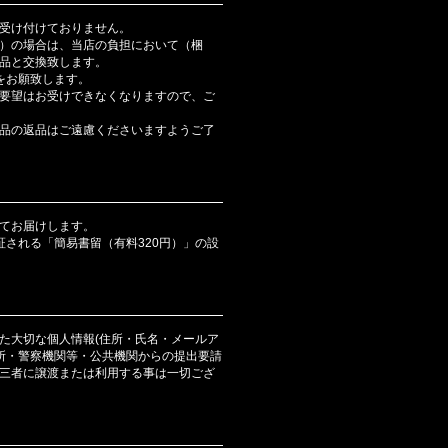
受け付けておりません。
）の場合は、当店の負担において（梱
品と交換致します。
をお願致します。
要望はお受けできなくなりますので、ご
品の返品はご遠慮くださいますようご了
てお届けします。
証される「簡易書留（有料320円）」の設
た大切な個人情報(住所・氏名・メールア
判所・警察機関等・公共機関からの提出要請
三者に譲渡または利用する事は一切ござ