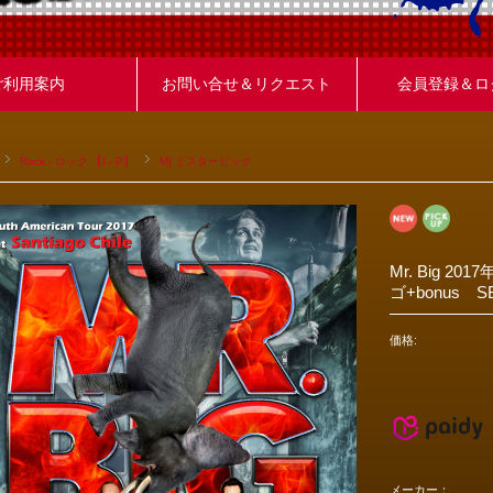
ご利用案内
お問い合せ＆リクエスト
会員登録＆ロ
Rock - ロック 【I - P】
M) ミスタービック
Mr. Big 
ゴ+bonus S
価格:
メーカー：