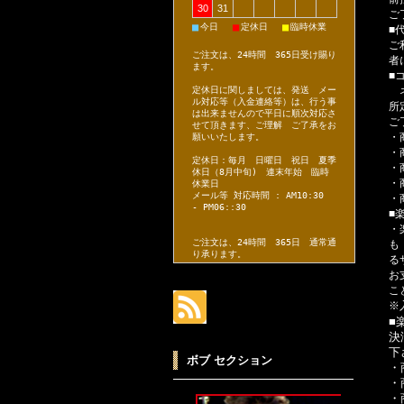
30
31
ご
■
■
■
今日
定休日
臨時休業
■
ご
ご注文は、24時間 365日受け賜り
者
ます。
■
ネ
定休日に関しましては、発送 メー
ル対応等（入金連絡等）は、行う事
所
は出来ませんので平日に順次対応さ
ご
せて頂きます、ご理解 ご了承をお
・
願いいたします。
・
定休日：毎月 日曜日 祝日 夏季
・
休日（8月中旬) 連末年始 臨時
・
休業日
メール等 対応時間 : AM10:30
・
- PM06::30
■
・
ご注文は、24時間 365日 通常通
も
り承ります。
る
お
こ
※
■
決
下
ボブ セクション
・
・
・