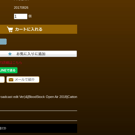
20170826
個
の詳細はこちら
roadcast edit Ver)&[BloodStock Open Air 2018]Catton
楽CD