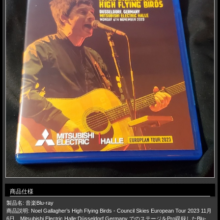
商品仕様
製品名: 音楽Blu-ray
商品説明: Noel Gallagher’s High Flying Birds - Council Skies European Tour 2023 11月
6日 Mitsubishi Electric Halle:Düsseldorf Germany でのステージをPro収録したBlu-