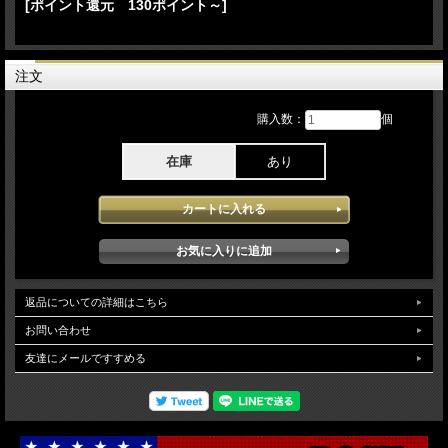
[ポイント還元 130ポイント～]
25.The Importance of Being Idle 26.Little by Little
Noel Gallagher’s High Flying Birds - Council Skies European Tour 2023 11月6日
Mitsubishi Electric Halle:Düsseldorf Germany でのステージをPro収録したBlu-rayと
なります。6月にリリースされた新作「Council Skies」のPromotionを兼ねたヨーロ
注文
ッパ地区でのライブとなり本アイテムに記録されたステージでは、全体を通してと
ても纏まり感がある内容で当日披露された 楽曲も新旧の楽曲が効果的に組まれて
購入数：
個
おりバンドメンバーの完成度やノエルの調子も良くとても充実したコンサートが楽
しめます。bonustrackで7月のボーンマス公演より5曲が収録されています。映像ク
オリティは、Pro収録されたソースが使用され安定した高画質でお楽しみ頂けま
在庫
あり
す。（NTSC Menu Chapter Region02)
返品についての詳細はこちら
お問い合わせ
友達にメールですすめる