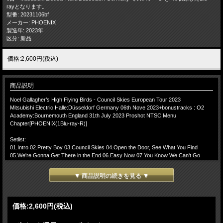
rayとなります。
型番: 20231106bf
メーカー: PHOENIX
製造年: 2023年
区分: 新品
価格:2,600円(税込)
商品説明
Noel Gallagher’s High Flying Birds - Council Skies European Tour 2023
Mitsubishi Electric Halle:Düsseldorf Germany 06th Nove 2023+bonustracks : O2
Academy:Bournemouth England 31th July 2023 Proshot NTSC Menu
Chapter[PHOENIX(1Blu-ray-R)]
Setlist:
01.Intro 02.Pretty Boy 03.Council Skies 04.Open the Door, See What You Find
05.We're Gonna Get There in the End 06.Easy Now 07.You Know We Can't Go
Back 08.We're on Our Way Now 09.In the Heat of the Moment 10.If I Had a Gun...
11.AKA... What a Life! 12.Dead in the Water 13.Going Nowhere 14.The Importance
▼ 商品説明の続きを見る ▼
of Being Idle 15.The Masterplan 16.Half the World Away 17.Little by Little 18.Encore
Break
19.The Mighty Quinn 20.Live Forever 21.Don't Look Back in Anger
価格:
2,600円
(税込)
-(bonustracks:Bournemouth England 2023)-
22.Council Skies 23.Open the Door, See What You Find 24.We're on Our Way Now