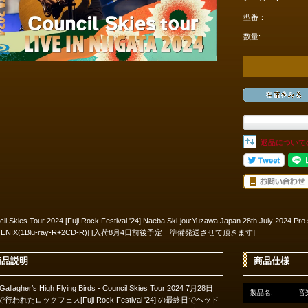
型番：
数量:
返品について
cil Skies Tour 2024 [Fuji Rock Festival '24] Naeba Ski-jou:Yuzawa Japan 28th July 2024
OENIX(1Blu-ray-R+2CD-R)] [入荷8月4日前後予定 準備発送させて頂きます]
商品説明
商品仕様
 Gallagher’s High Flying Birds - Council Skies Tour 2024 7月28日
製品名:
音楽
行われたロックフェス[Fuji Rock Festival '24] の最終日でヘッド