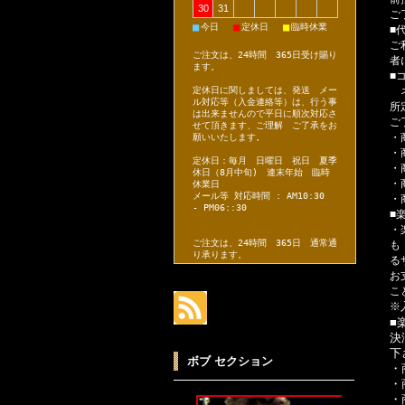
30
31
ご
■
■
■
今日
定休日
臨時休業
■
ご
ご注文は、24時間 365日受け賜り
者
ます。
■
ネ
定休日に関しましては、発送 メー
ル対応等（入金連絡等）は、行う事
所
は出来ませんので平日に順次対応さ
ご
せて頂きます、ご理解 ご了承をお
・
願いいたします。
・
定休日：毎月 日曜日 祝日 夏季
・
休日（8月中旬) 連末年始 臨時
・
休業日
メール等 対応時間 : AM10:30
・
- PM06::30
■
・
ご注文は、24時間 365日 通常通
も
り承ります。
る
お
こ
※
■
決
下
ボブ セクション
・
・
・