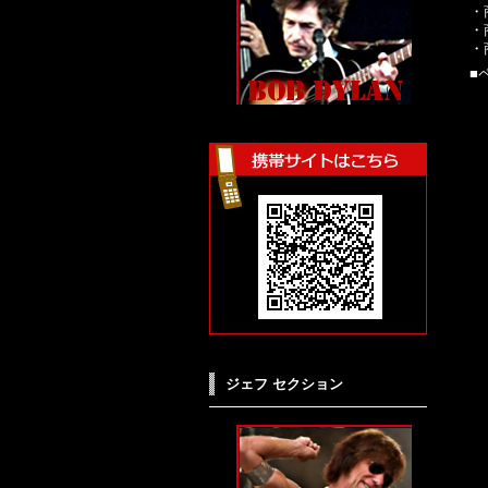
・
・
・
■
ジェフ セクション