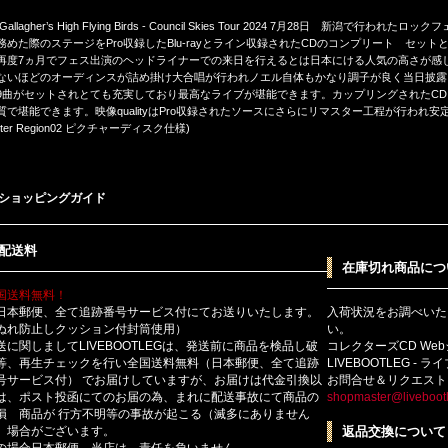
 Gallagher’s High Flying Birds - Council Skies Tour 2024 7月28日 新潟で行われたロ
務めた際のステージをPro収録したBlu-rayとライン収録されたCDのコンプリート セット
再度7ヵ月でフェス出演のヘッドライナーでの来日を行えるとは日本にける人気の高さが感
ないほどのオーディンスが詰め掛け大合唱が行われノエル自体もかなり調子が良く当日披露さ
9曲がセットされとても充実しており最高なライブが堪能できます。カップリングされたCDに収
質で堪能できます。映像qualityはPro収録されたソースにさらにリマスター工程が行われ安定
pter Region02 ピクチャーディスク仕様)
ショッピングガイド
配送料
在庫切れ商品につ
国送料無料！
日本郵便、全て追跡番号サービス付にてお送りいたします。
入荷状況をお調べいた
ぬれ防止しクッション付封筒使用）
い。
送に関しましてLIVEBOOTLEGは、発送前に商品を検品し破
コレクターズCD We
等、再生チェックを行い全国送料無料（日本郵便、全て追跡
LIVEBOOTLEG - 
号サービス付） でお届けしていますが、お届けは代金引換以
お問合せ＆リクエスト
は、ポスト投函にてのお届の為、まれに配送事故にて商品の
shopmaster@livebootl
損 商品が 行方不明等の事故が起こる（滅多にありません
）場合がございます。
返品交換について
の場合日本郵便 当店は、責任を負いません。