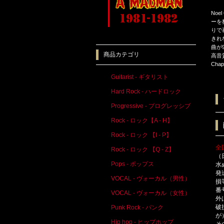
Noel
ーを
りで
きれ
曲が
商品カテゴリ
高音
Cha
Guitarist - ギタリスト
Hard Rock - ハードロック
Progressive - プログレッシブ
Rock - ロック【A - H】
Rock - ロック 【I - P】
全
Rock - ロック 【Q - Z】
（
Pops - ポップス
水
発
VOCAL - ヴォーカル（男性）
損
番
VOCAL - ヴォーカル（女性）
外
破
Punk Rock - パンク
が
Hip hop - ヒップホップ
そ