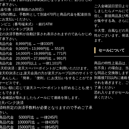
了承下さい。
ご入金確認日翌日より
代金引換（日本郵政のみ対応）
しましたらメールにて
利用の際は、手数料として別途470円と商品代金を配達担当
但し、新規商品及び再
にお支払いください。
が集中する為、さらに
コンビニ（番号端末式）・銀行ATM
す。
ットバンキング決済
※大雪、台風などの天
定の決済手数料が自動計算され表示されますのであらかじめ
性がございます。発送
了承下さい。
ます。
商品代金 8,999円迄 → 一律330円
商品代金 9,000円～13,999円迄 → 551円
セールについて
商品代金 14,000円～19,999円迄 → 771円
商品代金 20,000円～27,999円迄 → 991円
商品の特性上返品は、
商品代金 28,000円以上 → 一律1,101円
生不良）の場合は、当
楽天ID決済：楽天スーパーポイントがご利用いただけます。
な同品と交換致します
楽天ID決済とは,楽天会員の方が楽天グループ以外のサイトで
到着後7日以内に連絡
「あんしん」「簡単」「便利」に,お支払いをすることができ
それを過ぎますと、ご
サービスです。
了承ください
支払い額に応じて楽天スーパーポイントを貯めることも,使う
恐れ入りますがセール
ともできます。
承ください。
入金確認が取れましたらメールにて連絡を致します。
楽天バンク決済
済時所定の決済手数料が必要となりますので予めご了承
さい。
商品代金 5000円迄 → 一律245円
商品代金 10000円迄 → 一律435円
商品代金 15000円迄 → 一律645円