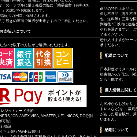
が一のトラブルに備え発送の際に「簡易書留（有料320
商品の特性上返品は、
）」の設定をお勧めします。
但し不良品（再生不良
害額が5万円迄、保証されます。
包・送料等）正常な同
入手続きの画面で選択が出来ますのでご検討ください。
到着後7日以内に連絡
それを過ぎますと、ご
お支払いについて
了承ください。
恐れ入りますがセール
支払いは以下の方法がご選択いただけます。
承ください。
配送について
日本郵便ゆうメールに
損害額が5万円迄、保
定も可能です。
個人情報に関して
お客様からお預かりし
ドレスなど)を、 裁
クレジットカード決済
があった場合以外、第
INERS,JCB, AMEX,VISA, MASTER, UFJ, NICOS, DC分割
いません。
ボ可能]
銀行振込
納期について
ゆうちょ銀行/PayPay銀行]
払い、入金手数料はお客様負担となりますので、あらかじめ