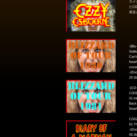
ライ
たC
発送
-[Blu
Setli
Can't
Nowh
cover
-(Enc
20.St
-[CD
CD01
01.In
Back 
Nowhe
CD02
01.Th
-(Enc
05.St