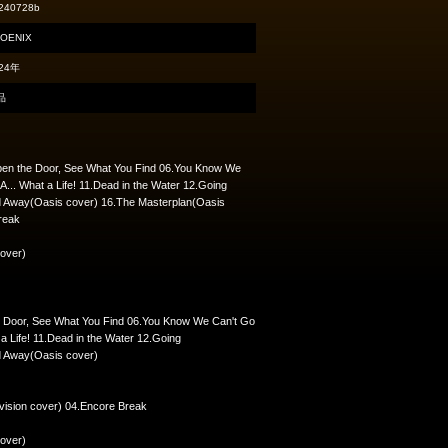
240728b
OENIX
24年
品
.Open the Door, See What You Find 06.You Know We
... What a Life! 11.Dead in the Water 12.Going
ld Away(Oasis cover) 16.The Masterplan(Oasis
Break
cover)
he Door, See What You Find 06.You Know We Can't Go
a Life! 11.Dead in the Water 12.Going
d Away(Oasis cover)
ivision cover) 04.Encore Break
cover)