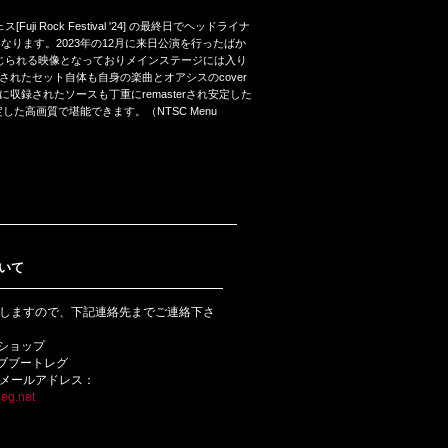
ックフェス[Fuji Rock Festival '24] の最終日でヘッドライナ
となります。2023年の12月に来日公演を行ったばか
じられる映像となっておりメインステージには入り
れたセット自体も自身の楽曲とオアシスのcover
録されたソースも丁重にremasterされ安定した
した高画質で堪能できます。（NTSC Menu
いて
しますので、下記連絡先までご連絡下さ
bショップ
ライブブートレグ
メールアドレス：
eg.net