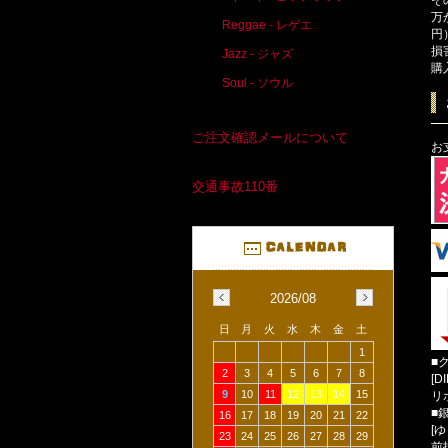
万
Reggae - レゲエ
円
損
Jazz - ジャズ
購
Soul - ソウル
ご注文確認メールについて
お
交通事故110番
2026/08
日
月
火
水
木
金
土
1
■
2
3
4
5
6
7
8
[D
9
10
11
12
13
14
15
リ
■
16
17
18
19
20
21
22
[
23
24
25
26
27
28
29
前