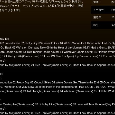
ナーを務めた際のステージをPro収録したBlu-rayとライン収録され
型番:
20
Dのコンプリート セットとなります。[入荷8月4日前後予定 準備
メーカー:
PH
させて頂きます]
製造年:
20
区分:
新
-ray-R)]-
st 01.Introduction 02.Pretty Boy 03.Council Skies 04.We're Gonna Get There in the End 05
 Go Back 07.We're on Our Way Now 08.In the Heat of the Moment 09.If I Had a Gun... 10.AKA
ere(Oasis cover) 13.Talk Tonight(Oasis cover) 14.Whatever(Oasis cover) 15.Half the Wor
) 17.Little by Little(Oasis cover) 18.Love Will Tear Us Apart(Joy Division cover) 19.Encore 
ore)-
and by Me(Oasis cover) 21.Live Forever(Oasis cover) 22.Don't Look Back in Anger(Oasis 
-R]-
:
troduction 02.Pretty Boy 03.Council Skies 04.We're Gonna Get There in the End 05.Open t
07.We're on Our Way Now 08.In the Heat of the Moment 09.If I Had a Gun... 10.AKA... What 
re(Oasis cover) 13.Talk Tonight(Oasis cover) 14.Whatever(Oasis cover) 15.Half the Worl
:
e Masterplan(Oasis cover) 02.Little by Little(Oasis cover) 03.Love Will Tear Us Apart(Joy D
ore)-
and by Me(Oasis cover) 06.Live Forever(Oasis cover) 07.Don't Look Back in Anger(Oasis 