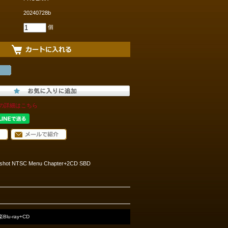
20240728b
個
の詳細はこちら
 Pro shot NTSC Menu Chapter+2CD SBD
Blu-ray+CD