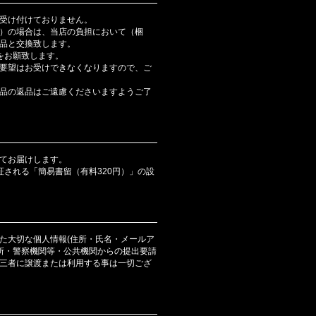
受け付けておりません。
）の場合は、当店の負担において（梱
品と交換致します。
をお願致します。
要望はお受けできなくなりますので、ご
品の返品はご遠慮くださいますようご了
てお届けします。
証される「簡易書留（有料320円）」の設
た大切な個人情報(住所・氏名・メールア
判所・警察機関等・公共機関からの提出要請
三者に譲渡または利用する事は一切ござ