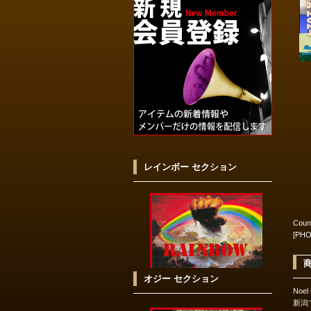
レインボー セクション
Coun
[PH
オジー セクション
Noel
新潟で