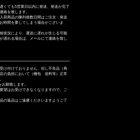
遅くても5営業日以内に発送、発送か完了
連絡を致します。
入荷商品の陳列後数日間はご注文・発送
お時間を要してしまう場合がございま
候状況により、運送に遅れが生じる可能
が遅れる場合は、メールにて連絡を致し
受け付けておりません、但し不良品（再
店の負担において（梱包 送料等）正常
。
をお願致します。
要望はお受けできなくなりますので、ご
品の返品はご遠慮くださいますようご了