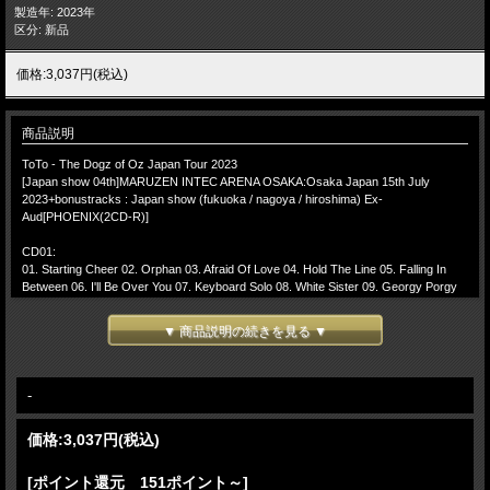
製造年: 2023年
区分: 新品
価格:3,037円(税込)
商品説明
ToTo - The Dogz of Oz Japan Tour 2023
[Japan show 04th]MARUZEN INTEC ARENA OSAKA:Osaka Japan 15th July
2023+bonustracks : Japan show (fukuoka / nagoya / hiroshima) Ex-
Aud[PHOENIX(2CD-R)]
CD01:
01. Starting Cheer 02. Orphan 03. Afraid Of Love 04. Hold The Line 05. Falling In
Between 06. I'll Be Over You 07. Keyboard Solo 08. White Sister 09. Georgy Porgy
10. Pamela 11. Kingdom Of Desire 12. Drum Solo 13. Waiting For Your Love 14. I'll
Supply The Love 15. Band Introductions
▼ 商品説明の続きを見る ▼
CD02:
01. Home Of The Brave 02. Rosanna 03. Africa 04. Encore Break
-(Encore)-
-
05. With A Little Help From My Friends
価格:
3,037円
(税込)
-(bonus tracks:Japan Tour 2023)-
06. Africa (Fukuoka Japan2023)
07. Africa (Nagoya Japan2023)
[ポイント還元 151ポイント～]