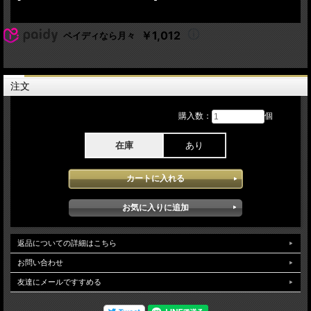
08. White Sister (Hiroshima Japan 2023)
Lineup:
￥1,012
ペイディなら月々
Steve Lukather - guitars, vocals
Joseph Williams - vocals
John Pierce - bass
Robert "Sput" Searight - drums
Steve Maggiora - keyboards
注文
Dominique “Xavier” Taplin - keyboards
ToTo - The Dogz of Oz Japan Tour 2023 日本公演4回目 7月15日MARUZEN
購入数：
個
INTEC ARENA OSAKA:Osaka Japanでのステージを記録しています。4年ぶりとな
るジャパンツアーとなっており本アイテムに記録されたperformanceではまさに復
在庫
あり
活と表現できる最高に迫力あるライブとなっておりほぼ新メンバーによるバンド構
成とは言えかなりの完成度が高く特にスティーヴの調子がすこぶる良くバンド自体
の絶好機を感じさせるほどシャープなギターワークを聞く事が出来ステージ自体も
スピード感があり時間を忘れるほど聞き入ってしまう最高のライブとなっていま
す。bonustracktrackで 福岡 名古屋 広島公演よりのナンバーが収録されてい
ます。soundqualityは、Aud収録となっておりとても良質に記録されたソースが使
用されダイレクト感 クリアー感も問題なく安定した高音質で堪能できます。
返品についての詳細はこちら
お問い合わせ
友達にメールですすめる