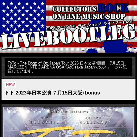
ToTo - The Dogz of Oz Japan Tour 2023 日本公演4回目 7月15日
MARUZEN INTEC ARENA OSAKA:Osaka Japanでのステージを記
録しています。
NEW
トト 2023年日本公演 ７月15日大阪+bonus