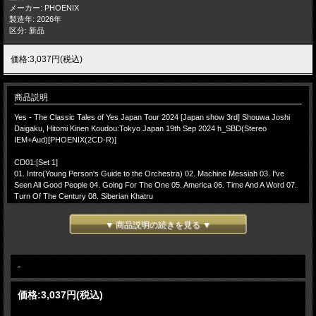
メーカー: PHOENIX
製造年: 2026年
区分: 新品
価格:3,037円(税込)
商品説明
Yes - The Classic Tales of Yes Japan Tour 2024 [Japan show 3rd] Shouwa Joshi
Daigaku, Hitomi Kinen Koudou:Tokyo Japan 19th Sep 2024 h_SBD(Stereo
IEM+Aud)[PHOENIX(2CD-R)]
CD01:[Set 1]
01. Intro(Young Person's Guide to the Orchestra) 02. Machine Messiah 03. I've
Seen All Good People 04. Going For The One 05. America 06. Time And A Word 07.
Turn Of The Century 08. Siberian Khatru
CD02:[Set 2]
▼ 商品説明の続きを見る ▼
01. South Side Of The Sky 02. Cut From The Stars 03. The Revealing Science Of
God > The Remembering > The Ancient > Ritual 04. Encore Break
-(Encore)-
05. Roundabout 06. Band Intro 07. Starship Trooper > I Feel Fine
-
Steve Howe - guitar, backing vocals
価格:
3,037円
(税込)
Geoff Downes - keyboards
Jon Davison - lead vocals, acoustic guitar