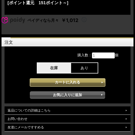
Billy Sherwood - bass, backing vocals
[ポイント還元 151ポイント～]
Jay Schellen - drums, percussion
Yes - The Classic Tales of Yes Japan Tour 2024 日本公演 3公演目 9月19日
￥1,012
ペイディなら月々
Shouwa Joshi Daigaku, Hitomi Kinen Koudou:Tokyo Japanでのステージをハイブリ
ッドSBD仕様で記録しています。2年ぶりの日本公演となり且つデビュー55周年を
記念したツアーはアルバム[海洋地形学の物語]のリリース発売50周年の同時に記念
されアルバムを約20分間に凝縮したアレンジでのナンバーや日本未発表ナンバーな
どとても内容の充実したステージとなっておりYes全盛期を感じさせるとても楽し
注文
める内容となっています。soundqualityは最近ネットに公開されたマルチIEMソー
スが使用され臨場感を付加するために若干のAudソースをプラスした編集となって
おりダイレクト感や音の分離感も問題なく安定した高音質で楽しむことが出来ま
購入数：
個
す。
在庫
あり
返品についての詳細はこちら
お問い合わせ
友達にメールですすめる