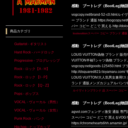
感動 ブートレグ（BootLeg)物
vogcopy.net/brand-52-c0.htm
ー ブランド 通販 https://vogcopy.ne
パー コピー どこで 買える http://dolce
商品カテゴリ
louisvuittonスーパー コピー ブランド 通販
Guitarist - ギタリスト
感動 ブートレグ（BootLeg)物
Hard Rock - ハードロック
LOUIS VUITTON偽物 ブランド 販売ht
VUITTON半袖Tシャツ偽物 ブランド
Progressive - プログレッシブ
vogcopy.net/goods-125450
Rock - ロック【A - H】
http://dsquared821r.to
Rock - ロック 【I - P】
LOUIS VUITTON!大人気男女兼用!スタ
ランド 通販メンズカジュアルパンツLO
Rock - ロック 【Q - Z】
ルイヴィトンブランド 品 スーパー コピー
Pops - ポップス
VOCAL - ヴォーカル（男性）
感動 ブートレグ（BootLeg)物
VOCAL - ヴォーカル（女性）
agvol.comフェンディ激安 通販 専門店fend
スーパー コピー どこで 買えるVOG https
Punk Rock - パンク
https://chromehearts6hh.amam
Hip hop - ヒップホップ