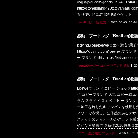
vog.agvol.com/goods-157
http://stoneisland420tt
普段使い!今話題!!好印象をゲット
fendiコピー 品 販売
2026.08.03
08:44
感動 ブートレグ（BootLeg)物
kidying.com/loewe/ロエベ激安 通販
https://kidying.com/loewe/ .
ー ブランド 通販 https://kidyingco
loeweスーパー コピー ブランド 通販
20
感動 ブートレグ（BootLeg)物
Loeweブランド コピー ショップhttp
ベ コピーブランド 人気 コピー,ロエベ コピ
ラム スライド ロエベ コピー サンダル コピー 
ー加工を施したキャンバスを使用し
アウトで表現し、立体感のあるデザ
ステッチのディテールがクラフト感を引き立てて
やかな素材感 本季新作2026最新ロ
ロエベ激安 通販 ブランド
2026.08.03