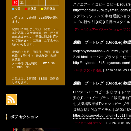
30
31
スクエアード コピー コピーDsquare
■
■
■
今日
定休日
臨時休業
http://moncler476tw.toya
ックTシャツ メンズ 半袖 通販ショッピング h
ご注文は、24時間 365日受け賜り
ます。
ンドの新作 引き続き注目のスタイル 
定休日に関しましては、発送 メー
ディースクエアードスーパー コピー ブラ
ル対応等（入金連絡等）は、行う事
は出来ませんので平日に順次対応さ
せて頂きます、ご理解 ご了承をお
感動 ブートレグ（BootLeg)物
願いいたします。
vogcopy.net/brand-2-c0.htmlディオ
定休日：毎月 日曜日 祝日 夏季
休日（8月中旬) 連末年始 臨時
2-c0.html .スーパー ブランド コピーブラ
休業日
http://boylondon545t.toyamaru.c
メール等 対応時間 : AM10:30
- PM06::30
dior偽 ブランド 通販
2026.08.06
05:2
ご注文は、24時間 365日 通常通
り承ります。
感動 ブートレグ（BootLeg)物
Diorスーパー コピー 安心 サイトhttps
安心,Diorコピー ブランド 販売,半袖Tシ
ち 人気掲載半袖Tシャツコピー ブランド 販
抜群な魅力的なアイテム お洒落に魅
https://dior.agvol.com/n
ボブ セクション
ディオール偽 ブランド
2026.08.06
05