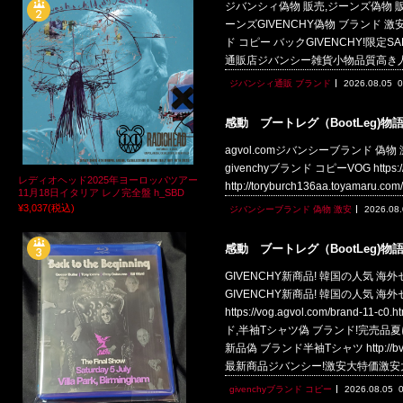
ジバンシィ偽物 販売,ジーンズ偽物 販売!ヴ
ーンズGIVENCHY偽物 ブランド 激安 ht
ド コピー バックGIVENCHY!限定SALE!美
通販店ジバンシー雑貨小物品質高き人
ジバンシィ通販 ブランド
2026.08.05
0
感動 ブートレグ（BootLeg)物
agvol.comジバンシーブランド 偽物 激安giv
givenchyブランド コピーVOG https:/
レディオヘッド2025年ヨーロッパツアー
http://toryburch136aa.toyamaru
11月18日イタリア レノ完全盤 h_SBD
¥3,037
(税込)
ジバンシーブランド 偽物 激安
2026.08
感動 ブートレグ（BootLeg)物
GIVENCHY新商品! 韓国の人気 海外セレブ定
GIVENCHY新商品! 韓国の人気 海
https://vog.agvol.com/bra
ド,半袖Tシャツ偽 ブランド!完売品夏に大活躍
新品偽 ブランド半袖Tシャツ http://b
最新商品ジバンシー!激安大特価激安
givenchyブランド コピー
2026.08.05