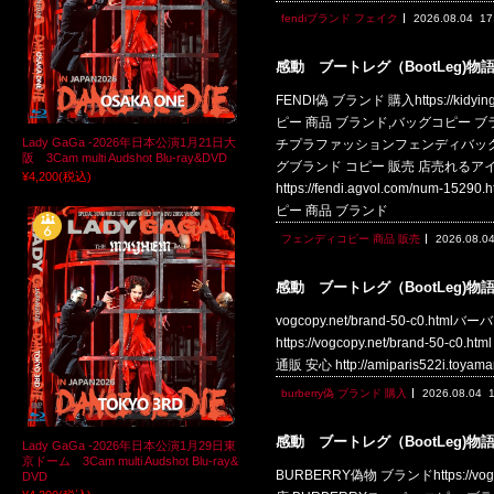
fendiブランド フェイク
2026.08.04
17
感動 ブートレグ（BootLeg)物
FENDI偽 ブランド 購入https://
ピー 商品 ブランド,バッグコピー ブランド!
Lady GaGa -2026年日本公演1月21日大
チプラファッションフェンディバッグコピー 商品 
阪 3Cam multi Audshot Blu-ray&DVD
グブランド コピー 販売 店売れるア
¥4,200
(税込)
https://fendi.agvol.com/
ピー 商品 ブランド
フェンディコピー 商品 販売
2026.08.0
感動 ブートレグ（BootLeg)物
vogcopy.net/brand-50-c0.htm
https://vogcopy.net/brand-50-
通販 安心 http://amiparis522i.toy
burberry偽 ブランド 購入
2026.08.04
感動 ブートレグ（BootLeg)物
Lady GaGa -2026年日本公演1月29日東
京ドーム 3Cam multi Audshot Blu-ray&
BURBERRY偽物 ブランドhttps://v
DVD