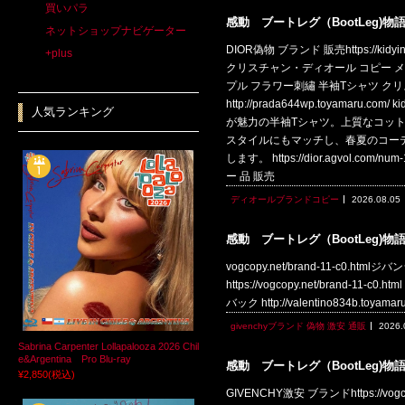
買いパラ
感動 ブートレグ（BootLeg)物
ネットショップナビゲーター
DIOR偽物 ブランド 販売https://
+plus
クリスチャン・ディオール コピー メンズ コ
プル フラワー刺繡 半袖Tシャツ クリス
http://prada644wp.toya
人気ランキング
が魅力の半袖Tシャツ。上質なコッ
スタイルにもマッチし、春夏のコー
します。 https://dior.agvol.
ー 品 販売
ディオールブランドコピー
2026.08.05
感動 ブートレグ（BootLeg)物
vogcopy.net/brand-11-c0.htm
https://vogcopy.net/brand-11-
バック http://valentino834b.to
givenchyブランド 偽物 激安 通販
2026.
Sabrina Carpenter Lollapalooza 2026 Chil
e&Argentina Pro Blu-ray
感動 ブートレグ（BootLeg)物
¥2,850
(税込)
GIVENCHY激安 ブランドhttps://v