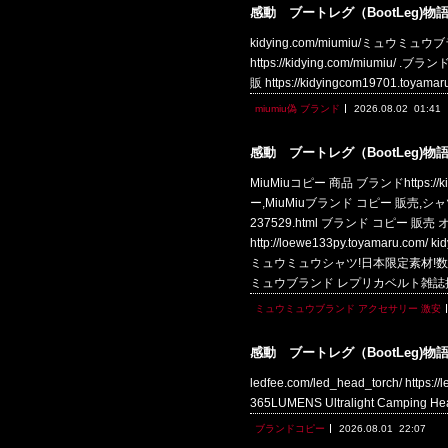
感動 ブートレグ（BootLeg)物
kidying.com/miumiu/ミュウミュウブ
https://kidying.com/miumiu/ 
販 https://kidyingcom19701.toy
miumiu偽 ブランド
2026.08.02
01:41
感動 ブートレグ（BootLeg)物
MiuMiuコピー 商品 ブランドhttps:
ー,MiuMiuブランド コピー 販売,シャツブ
237529.html ブランド コピー 販売
http://loewe133py.toyam
ミュウミュウシャツ!日本限定素材!数量限定在庫
ミュウブランド レプリカベルト雑誌
ミュウミュウブランド アクセサリー 激安
感動 ブートレグ（BootLeg)物
ledfee.com/led_head_torch/ https:/
365LUMENS Ultralight Campin
ブランドコピー
2026.08.01
22:07