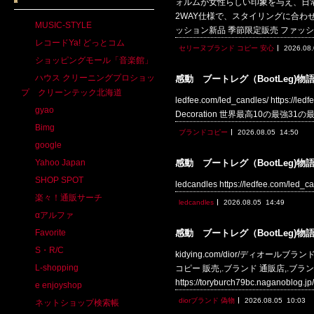
ォルムが女性らしい印象を与え、日
2WAY仕様で、スタイリングに合わせてアレンジ
MUSIC-STYLE
ッション新品 季節限定販売 ファッシ
レコードYa! どっとコム
セリーヌブランド コピー 安心
2026.08
ショッピングモール「音楽館」
ハウス クリーニングプロショッ
感動 ブートレグ（BootLeg)物
プ クリーンテック北海道
ledfee.com/led_candles/ https://le
gyao
Decoration 世界最高10の最強31の最も
Bimg
ブランドコピー
2026.08.05
14:50
google
Yahoo Japan
感動 ブートレグ（BootLeg)物
SHOP SPOT
ledcandles https://ledfee.com
楽々！通販サーチ
ledcandles
2026.08.05
14:49
αアルファ
Favorite
感動 ブートレグ（BootLeg)物
S・R/C
kidying.com/dior/ディオールブランドコピー
L-shopping
コピー 販売,.ブランド 通販店,.ブランドhtt
https://toryburch79bc.naganobl
e enjoyshop
diorブランド 偽物
2026.08.05
10:03
ネットショップ検索帳