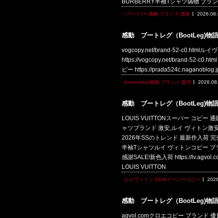
BURBERRY半袖Tシャツ偽物 ブラ
バーバリー偽物 ブランド 激安
2026.08
感動 ブートレグ（BootLeg)物
vogcopy.net/brand-52-c0.html
https://vogcopy.net/brand-52
ピー https://prada524c.naganoblo
louisvuitton偽物 ブランド 販売
2026.08
感動 ブートレグ（BootLeg)物
LOUIS VUITTONスーパー コピー 通販h
ャツブランド 激安,ルイ ヴィトン激安 通販
2026年SSのトレンド 最新作入荷 完売在庫確
半袖Tシャツルイ ヴィトンコピー ブ
感謝SALE!新色入荷 https://lv.a
LOUIS VUITTON
ルイヴィトン 2026スーパーコピー
2026
感動 ブートレグ（BootLeg)物
agvol.comクロエコピー ブランド 優良chloe