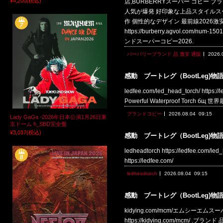
¥4,200
(税込)
店,BURBERRYスーパー コピー ブランド,
人気が爆発 好印象な上品スタイルスーパー コピ
作 個性的なデザイン 最前線2026激
https://burberry.agvol.
ンドスーパーコピー2026.
バーバリーブランド 品 激安 通販
2026.
感動 ブートレグ（BootLeg)物
ledfee.com/led_head_torch/ https:
Powerful Waterproof Torch б
ブランドコピー
2026.08.04
09:15
Lady GaGa -2026年日本公演1月26日東
京ドーム h_SBD完全盤
¥3,037
(税込)
感動 ブートレグ（BootLeg)物
ledheadtorch https://ledfee.
https://ledfee.com/
ledheadtorch
2026.08.04
09:15
感動 ブートレグ（BootLeg)物
kidying.com/mcm/エムシーエムスーパ
https://kidying.com/mcm/ .ブ