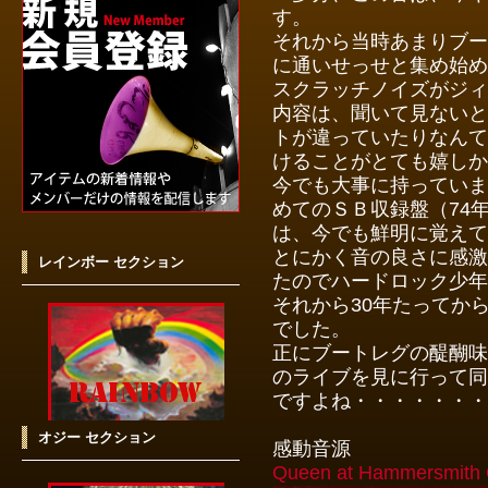
す。
それから当時あまりブー
に通いせっせと集め始め
スクラッチノイズがジィ
内容は、聞いて見ないと
トが違っていたりなんて
けることがとても嬉しか
今でも大事に持っていますが
めてのＳＢ収録盤（74年Rai
は、今でも鮮明に覚えて
とにかく音の良さに感激
レインボー セクション
たのでハードロック少年
それから30年たってか
でした。
正にブートレグの醍醐味
のライブを見に行って同
ですよね・・・・・・・
オジー セクション
感動音源
Queen at
Hammersmit