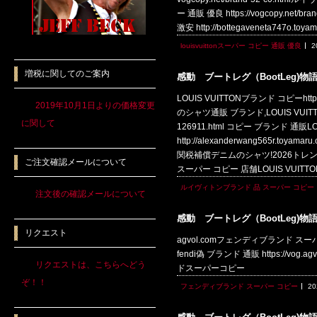
ー 通販 優良 https://vogcopy.net/b
激安 http://bottegaveneta747o.t
louisvuittonスーパー コピー 通販 優良
2
増税に関してのご案内
感動 ブートレグ（BootLeg)物
LOUIS VUITTONブランド コピーhttps
2019年10月1日よりの価格変更
のシャツ通販 ブランド,LOUIS VUIT
に関して
126911.html コピー ブランド 
http://alexanderwang565r
関税補償デニムのシャツ!2026トレンド先取り
ご注文確認メールについて
スーパー コピー 店舗LOUIS VU
ルイヴィトンブランド 品 スーパー コピー
注文後の確認メールについて
感動 ブートレグ（BootLeg)物
リクエスト
agvol.comフェンディブランド スーパー コピ
fendi偽 ブランド 通販 https://vog.ag
リクエストは、こちらへどう
ドスーパーコピー
ぞ！！
フェンディブランド スーパー コピー
20