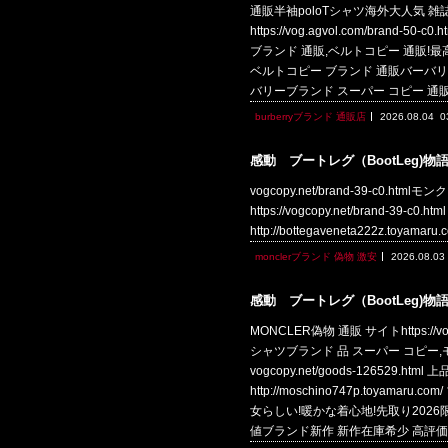
通販半袖poloTシャツ海外大人気 雑誌
https://vog.agvol.com/br
ブランド 通販,ベルトコピー 通販!最高品質
ベルトコピー ブランド 通販バーバリー. h
バリーブランド スーパー コピー 通
burberryブランド 通販店
2026.08.04
0
感動 ブートレグ（BootLeg)物
vogcopy.net/brand-39-c0.htm
https://vogcopy.net/brand-39
http://bottegaveneta222z.toyam
monclerブランド 偽物 激安
2026.08.03
感動 ブートレグ（BootLeg)物
MONCLER偽物 通販 サイトhttps:/
シャツブランド 品 スーパー コピー
vogcopy.net/goods-126
http://moschino747p.to
女らしい!暖かな着心地!先取り2026限定新作 
値ブランド新作 新作在庫希少 高評価