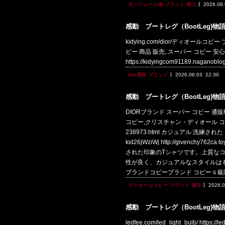
モンクレール偽 ブランド 購入
2026.08
感動 ブートレグ（BootLeg)物
kidying.com/dior/ディオールコピー ブラン
ピー 商品 販売,.スーパー コピー 安心,.偽 ブ
https://kidyingcom91189.nagano
dior通販 ブランド
2026.08.03
22:30
感動 ブートレグ（BootLeg)物
DIORブランド スーパー コピー 通販ht
コピー,クリスチャン・ディオール コピー 
238973.html カジュアル 洗練
kid26jWziWj http://given
された印象のTシャツです。上質な
性が良く、カジュアルなスタイルはもちろん、ジ
ブランドコピーブランド コピー s 
ディオールコピー ブランド 優良
2026.0
感動 ブートレグ（BootLeg)物
ledfee.com/led_light_bulb/ https:/