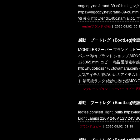
vogcopy.net/brand-39-c0.ht
https://vogcopy.net/brand-39
物 激安 http://fendi140c.namjai.
monclerブランド 偽物
2026.08.02
05:
感動 ブートレグ（BootLeg)物
MONCLERスーパー ブランド コピーhttp
パンツ偽物 ブランド ショップ,MONCLE
126065.html コピー 商品 通販素
http://hugoboss776y.to
人気アイテム!夏のいいのアイテム https:/
ド 最高級ランク 絶妙な抜け感MONC
モンクレールブランド スーパー コピー 店
感動 ブートレグ（BootLeg)物
ledfee.com/led_light_bulb/ https:
Light Lamps 220V 240V 12V 2
ブランドコピー
2026.08.02
03:38