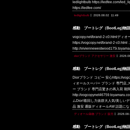
ledlightbulb https://ledfee.c
https://ledfee.com/
ledlightbulb
2026.08.02
11:49
感動 ブートレグ（BootLeg)物
vogcopy.net/brand-2-c0.htm
https://vogcopy.net/brand-2-c
http://viviennewestwood175i.to
diorブランド アクセサリー 激安
2026.0
感動 ブートレグ（BootLeg)物
Diorブランド コピー 安心https://v
ィオールスーパー ブランド 専門店,スニーカ
ー ブランド 専門店驚きの再入荷 期
http://vogcopynet46759
ムDior!着回し力抜群大人気!美しいデザイン!
品 激安 通販ディオールAW 話題にな
ディオール偽物 ブランド 販売
2026.08
感動 ブートレグ（BootLeg)物