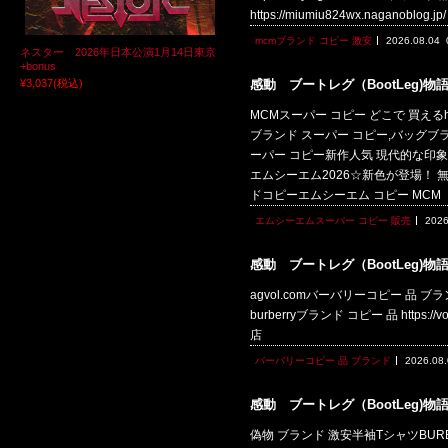
https://miumiu824wx.naganoblo
mcmブランド コピー 激安
2026.08.04
ネスター 2026年日本公演1月14日東京
+bonus
¥3,037
(税込)
感動 ブートレグ（BootLeg)物
MCMスーパー コピー どこで 買えるhtt
ブランド スーパー コピー,バッグブランド 
ーパー コピー新作人気 現代的な印象 注目されて
エムシーエム2026☆新色が登場！ 無機質
ドコピーエムシーエム コピー MCM
エムシーエムスーパー コピー 販売
2026
感動 ブートレグ（BootLeg)物
agvol.comバーバリーコピー 品 ブランドbur
burberryブランド コピー 品 https://vog
店
バーバリーコピー 品 ブランド
2026.08
感動 ブートレグ（BootLeg)物
偽物 ブランド 激安半袖TシャツBURBERR