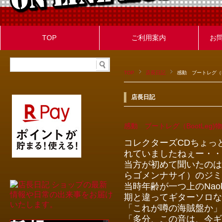
TOP
ご利用案内
お
TOP
店長日記
感動 ブートレグ（Bo
店長日記
感動 ブートレグ（BootLeg)
コレクターズCDちょっと
れていましたねぇー・・
当方が初めて聞いたのは
らゴメンナサイ）のジミ
当時年齢が一つ上のNa
期と違ってギターソロな
「これが噂の海賊盤か」
「多分、この音は、今ギ