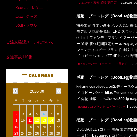
フェンディ激安 通販 専門店
2026.08.0
Reggae - レゲエ
感動 ブートレグ（BootLeg)物
Jazz - ジャズ
Soul - ソウル
海外限定 可愛い新モデル 人気定番低価FENDI
モデル 人気定番低価FENDIスラックス通販 ブ
c0.html フェンディブランド ス
ご注文確認メールについて
ー 通販!新作期間限定セール vog.agv
フェンディコピー ブランド 通販.. htt
ド コピー ショップFENDIシャツ
交通事故110番
fendiスーパー コピー どこで 買える
202
感動 ブートレグ（BootLeg)物
kidying.com/dsquared2/ディース
2026/08
ド コピー バック https://kidying.c
ド 偽物 通販 https://loewe390dg.n
日
月
火
水
木
金
土
dsquared2ブランド コピー バック
2026
1
2
3
4
5
6
7
8
感動 ブートレグ（BootLeg)物
9
10
11
12
13
14
15
16
17
18
19
20
21
22
DSQUARED2コピー 商品 販売https
23
24
25
26
27
28
29
ー コピーDsquared2 コピー クルーネッ