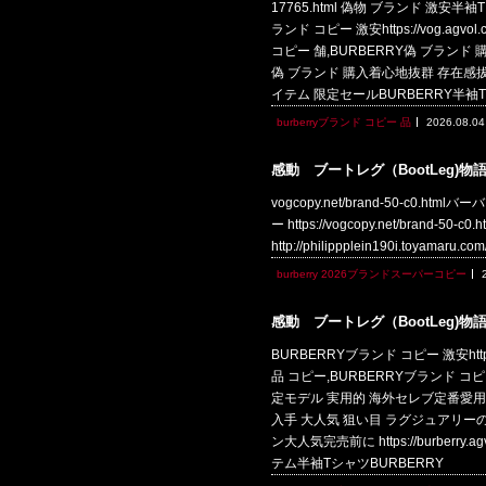
17765.html 偽物 ブランド 激安
ランド コピー 激安https://vog.ag
コピー 舗,BURBERRY偽 ブランド 購入,
偽 ブランド 購入着心地抜群 存在感拔群 販売
イテム 限定セールBURBERRY半
burberryブランド コピー 品
2026.08.04
感動 ブートレグ（BootLeg)物
vogcopy.net/brand-50-c0.htm
ー https://vogcopy.net/brand-
http://philippplein190i.toyamaru
burberry 2026ブランドスーパーコピー
感動 ブートレグ（BootLeg)物
BURBERRYブランド コピー 激安https
品 コピー,BURBERRYブランド コピー 通
定モデル 実用的 海外セレブ定番愛用 BURBE
入手 大人気 狙い目 ラグジュアリー
ン大人気完売前に https://burberr
テム半袖TシャツBURBERRY