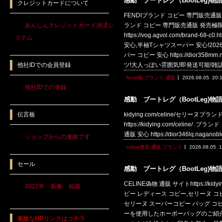
感動 ブートレグ（BootLeg)物
クレジットカードについて
FENDIブランド コピー 専門販売通販 発売極
あんしんクレジットカード決済シ
ランド コピー 専門販売通販 発売極限
https://vog.agvol.com/br
ステム
安心,半袖Tシャツスーパー 安心!2026大人
パー コピー 安心 https://dior3
他社IDでの会員登録
ツ!大人っぽい雰囲気!即発送可能!雑
fendi偽 ブランド 通販
2026.08.05
20:
他社IDでの登録
感動 ブートレグ（BootLeg)物
伝言板
kidying.com/celine/セリーヌブランド
https://kidying.com/celine/ .
通販 安心 https://dior346lq.naga
ショップからの連絡です
celine激安 通販 ブランド
2026.08.05
1
セール
感動 ブートレグ（BootLeg)物
CELINE偽物 通販 サイトhttps://
2022年 新春 福袋
ピー レディース コピー,セリーヌ コピー コ
セリーヌ スーパーコピー バッグ コピー ベージュk
ーを使用したホーボーバッグのご紹
素敵なHPリンクはコチラ