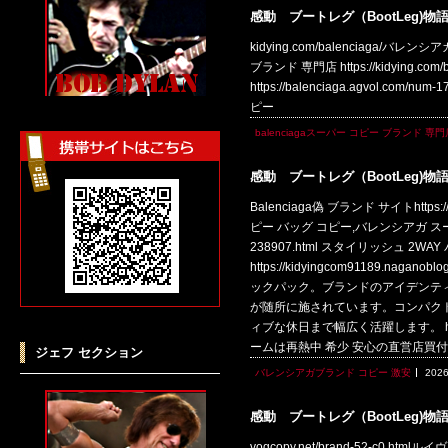
感動 ブートレグ（BootLeg)物
kidying.com/balenciaga/バレンシ
ブランド 専門店 https://kidying.
https://balenciaga.agvol.com/
ピー
balenciagaスーパー コピー ブランド 専門
感動 ブートレグ（BootLeg)物
Balenciaga偽 ブランド サイトhttp
ピー バッグ コピー,バレンシアガ スーパー
238907.html スタイリッシュ 2W
https://kidyingcom91189
ックパック。ブランドのアイデンテ
が随所に施されています。コンパク
ィブな休日まで幅広く活躍します。 https:
ームは再熱中 希少 安心の直営店買付！ba
ジェフ セクション
バレンシアガブランド コピー 激安
2026
感動 ブートレグ（BootLeg)物
vogcopy.net/brand-52-c0.htm