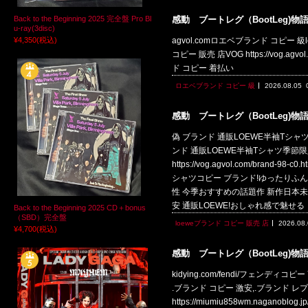
Back to the Beginning 2025 完全盤 Pro Bl
感動 ブートレグ（BootLeg)物
u-ray(3disc)
¥4,350
(税込)
agvol.comロエベブランド コピー 級loewe
コピー 販売 店VOG https://vog.agvol
ド コピー 着払い
ロエベブランド コピー 級
2026.08.05
感動 ブートレグ（BootLeg)物
偽 ブランド 通販LOEWE半袖Tシャツ季節限
ンド 通販LOEWE半袖Tシャツ季節限
https://vog.agvol.com/br
シャツコピー ブランド!ゆったりふんわり着心
性 今季おすすめの話題作 新作日本未入荷 ht
安 通販LOEWE!おしゃれ感で魅せる
Back to the Beginning 2025 CD＋bonus
（SBD）完全盤
loeweブランド コピー 販売 店
2026.08
¥4,700
(税込)
感動 ブートレグ（BootLeg)物
kidying.com/fendi/フェンディコピー 商品
.ブランド コピー 激安,.ブランド レプリカ,.ス
https://miumiu858wm.naganobl