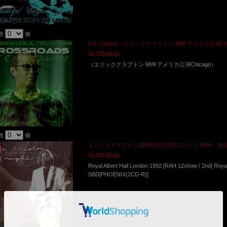
数
個
Eric Clapton（エリッククラプトン 98年アメリカ公演Chicago 
¥2,725
(税込)
（エリッククラプトン 98年アメリカ公演Chicago）
数
個
エリッククラプトン1992年2月13日ロンドン RAH 完全
¥3,037
(税込)
Royal Albert Hall London 1992 [RAH 12show / 2nd] Royal
SBD[PHOENIX(2CD-R)]