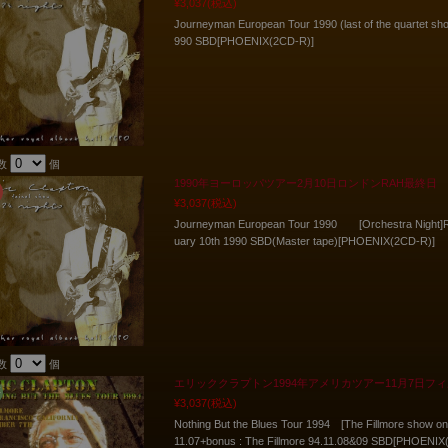
¥3,037
(税込)
Journeyman European Tour 1990 (last of the quartet sho
990 SBD[PHOENIX(2CD-R)]
数
個
1990年ヨーロッパツアー2月10日ロンドンRAH最終日
¥3,037
(税込)
Journeyman European Tour 1990 [Orchestra Night]Roy
uary 10th 1990 SBD(Master tape)[PHOENIX(2CD-R)]
数
個
エリッククラプトン1994年アメリカツアー11月7日フィル
¥3,037
(税込)
Nothing But the Blues Tour 1994 [The Fillmore show one
11.07+bonus : The Fillmore 94.11.08&09 SBD[PHOENIX