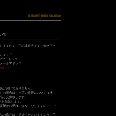
いて
しますので、下記連絡先までご連絡下さ
bショップ
ライブブートレグ
メールアドレス：
eg.net
受け付けておりません。
）の場合は、当店の負担において（梱
品と交換致します。
をお願致します。
要望はお受けできなくなりますので、ご
品の返品はご遠慮くださいますようご了