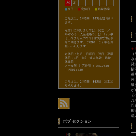
30
31
■
■
■
今日
定休日
臨時休業
ご注文は、24時間 365日受け賜り
ます。
定休日に関しましては、発送 メー
ル対応等（入金連絡等）は、行う事
は出来ませんので平日に順次対応さ
せて頂きます、ご理解 ご了承をお
願いいたします。
全
（
定休日：毎月 日曜日 祝日 夏季
休日（8月中旬) 連末年始 臨時
水
休業日
発
メール等 対応時間 : AM10:30
損
- PM06::30
番
外
ご注文は、24時間 365日 通常通
破
り承ります。
が
そ
万
円
損
購
ボブ セクション