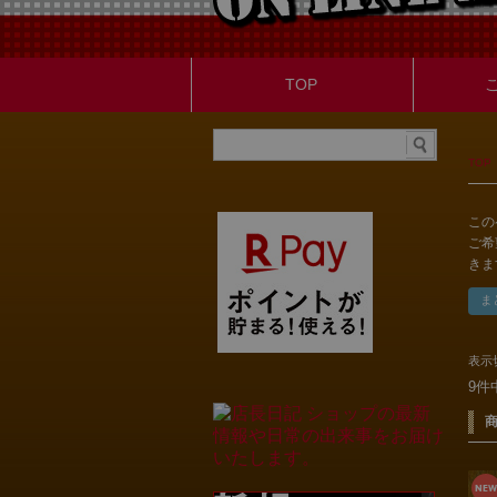
TOP
TOP
この
ご希
きま
表示
9件