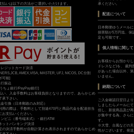
支払いは以下の方法がご選択いただけます。
承ください。
配送について
日本郵便ゆうメールに
損害額が5万円迄、保
定も可能です。
個人情報に関して
お客様からお預かりし
ドレスなど)を、 裁
クレジットカード決済
があった場合以外、第
INERS,JCB, AMEX,VISA, MASTER, UFJ, NICOS, DC分割
いません。
ボ可能]
銀行振込
納期について
ゆうちょ銀行/PayPay銀行]
払い、入金手数料はお客様負担となりますので、あらかじめ
了承下さい。
ご入金確認日翌日より
代金引換（日本郵政のみ対応）
しましたらメールにて
利用の際は、手数料として別途470円と商品代金を配達担当
但し、新規商品及び再
にお支払いください。
が集中する為、さらに
コンビニ（番号端末式）・銀行ATM
す。
ットバンキング決済
※大雪、台風などの天
定の決済手数料が自動計算され表示されますのであらかじめ
性がございます。発送
了承下さい。