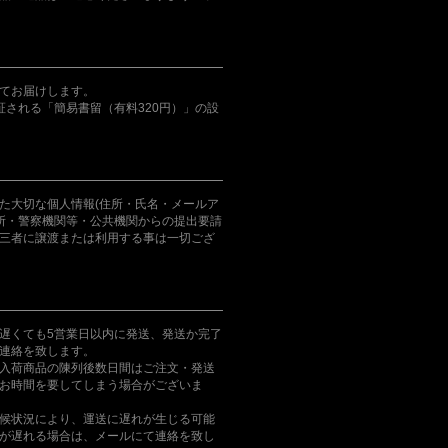
てお届けします。
証される「簡易書留（有料320円）」の設
た大切な個人情報(住所・氏名・メールア
判所・警察機関等・公共機関からの提出要請
三者に譲渡または利用する事は一切ござ
遅くても5営業日以内に発送、発送か完了
連絡を致します。
入荷商品の陳列後数日間はご注文・発送
お時間を要してしまう場合がございま
候状況により、運送に遅れが生じる可能
が遅れる場合は、メールにて連絡を致し