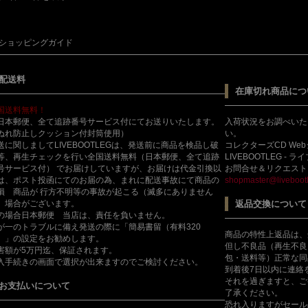
ショッピングガイド
配送料
在庫切れ商品につ
国送料無料！
日本郵便、全て追跡番号サービス付にてお送りいたします。
入荷状況をお調べいた
ぬれ防止しクッション付封筒使用）
い。
送に関しましてLIVEBOOTLEGは、発送前に商品を検品し破
コレクターズCD We
等、再生チェックを行い全国送料無料（日本郵便、全て追跡
LIVEBOOTLEG - 
号サービス付） でお届けしていますが、お届けは代金引換以
お問合せ＆リクエスト
は、ポスト投函にてのお届の為、まれに配送事故にて商品の
shopmaster@livebootl
損 商品が 行方不明等の事故が起こる（滅多にありません
）場合がございます。
返品交換について
の場合日本郵便 当店は、責任を負いません。
が一のトラブルに備え発送の際に「簡易書留（有料320
商品の特性上返品は、
）」の設定をお勧めします。
但し不良品（再生不良
害額が5万円迄、保証されます。
包・送料等）正常な同
入手続きの画面で選択が出来ますのでご検討ください。
到着後7日以内に連絡
それを過ぎますと、ご
お支払いについて
了承ください。
恐れ入りますがセール