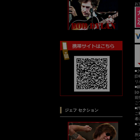
お
■
[D
リ
■
[
前
ご
■
ジェフ セクション
ご
者
■
ネ
所
ご