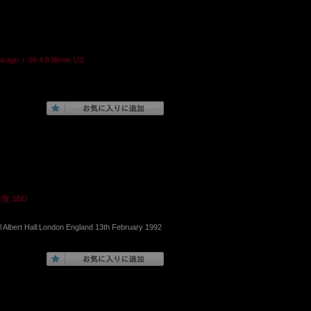
）98.4.9 Illinois US
盤 SBD
 Albert Hall:London England 13th February 1992