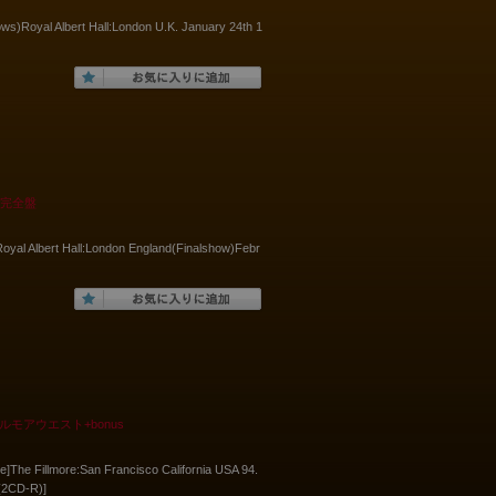
ws)Royal Albert Hall:London U.K. January 24th 1
 完全盤
al Albert Hall:London England(Finalshow)Febr
モアウエスト+bonus
]The Fillmore:San Francisco California USA 94.
(2CD-R)]