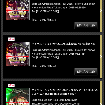
Spirit On A Mission Japan Tour 2015 [Tokyo 2nd show]
Nakano Sun Plaza:Tokyo Japan 2015.06.18 Ex-
Aud[PHOENIX(2CD-R)]
価格： 3,037円(税込)
NEW
マイケル・シェンカー2015年日本公演6月17日東京初日
Spirit On A Mission Japan Tour 2015 [Tokyo 1st show]
Nakano Sun Plaza:Tokyo Japan 2015.06.17 Ex-
Aud[PHOENIX(2CD-R)]
価格： 3,037円(税込)
NEW
マイケル・シェンカー2015年アメリカツアー4月20日ペン
シルベニア (Spirit on a Mission Tour)
Spirit on a Mission Tour 2015 Sellersville
Theatre:Sellersville PA USA 2015.04.20 Vg-